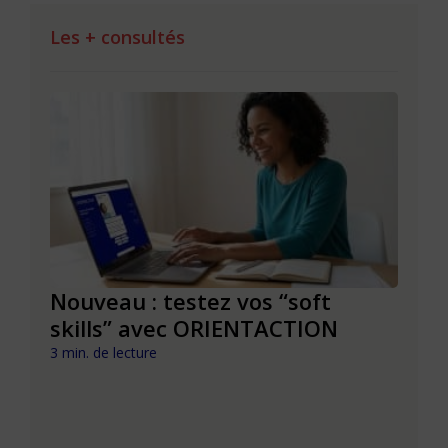
Les + consultés
le à
Nouveau : testez vos “soft
Se r
t que
skills” avec ORIENTACTION
burn
com
3 min. de lecture
peut
6 min. 