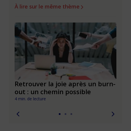
À lire sur le même thème
ue
Retrouver la joie après un burn-
La j
out : un chemin possible
cult
4 min. de lecture
3 min. 