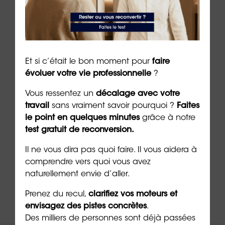
Auteur :
Dr Emeric Lebreton
, cofondateur et
dirigeant du groupe ORIENTACTION (27/06/2024)
***
Et si c’était le bon moment pour
faire
évoluer votre vie professionnelle
?
➡️
Découvrez notre formation 100% online :
mieux
gérer ses émotions
Vous ressentez un
décalage avec votre
travail
sans vraiment savoir pourquoi ?
Faites
➡️
Procurez-vous le « jeu de
cartes des
le point en quelques minutes
grâce à notre
émotions
»
pour réduire votre anxiété
test gratuit de reconversion.
➡️
Découvrez les 5 raisons de faire un
bilan de
Il ne vous dira pas quoi faire. Il vous aidera à
compétences
avec ORIENTACTION en vidéo
comprendre vers quoi vous avez
naturellement envie d’aller.
Prenez du recul,
clarifiez vos moteurs et
envisagez des pistes concrètes
.
Des milliers de personnes sont déjà passées