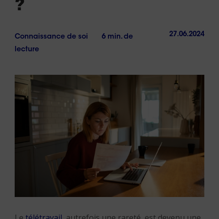
?
27.06.2024
Connaissance de soi
6 min. de
lecture
Le
télétravail
, autrefois une rareté, est devenu une