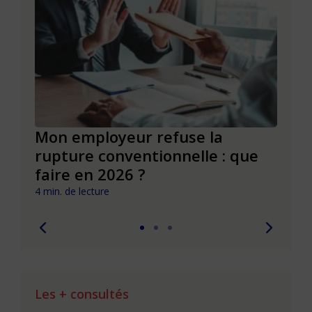
de
Mon employeur refuse la
Réus
rupture conventionnelle : que
conv
faire en 2026 ?
pièg
4 min. de lecture
4 min. 
Les + consultés