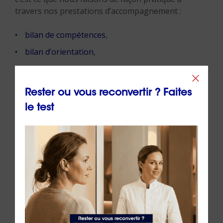
travers nos prestations d’accompagnement :
bilan de compétences
,
bilan d’orientation
,
outplacement
,
VAE
,
Rester ou vous reconvertir ? Faites
formation
,
le test
coaching
,
recrutement
.
Révéler ce qu’il y a de meilleur chez les personnes
que nous accompagnons est notre métier !
Auteur :
Dr Emeric Lebreton
, cofondateur et
dirigeant du groupe ORIENTACTION (20/06/2024)