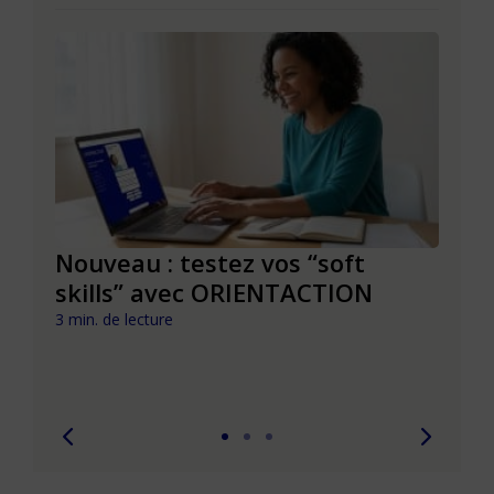
le à
Nouveau : testez vos “soft
Se r
t que
skills” avec ORIENTACTION
burn
com
3 min. de lecture
peut
6 min. 