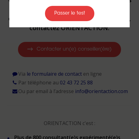
votre reconversion ou dans votre
Passer le test
évolution professionnelle par un expert,
contactez ORIENTACTION.
Contacter un(e) conseiller(ère)
Via
le formulaire de contact
en ligne
Par téléphone au
02 43 72 25 88
Ou par email à l’adresse
info@orientaction.com
ORIENTACTION c'est :
Plus de 800 consultant(e)s expérimenté(e)s