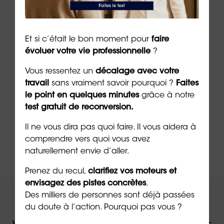
***
➡️
Passez gratuitement le test :
« devez-vous
Et si c’était le bon moment pour
faire
faire une
reconversion professionnelle
? »
évoluer votre vie professionnelle
?
➡️
Passez aussi le test des 7 besoins
Vous ressentez un
décalage avec votre
professionnels et personnels
Needs
®
travail
sans vraiment savoir pourquoi ?
Faites
le point en quelques minutes
grâce à notre
➡️
Découvrez le livre d’Emeric Lebreton
Les
test gratuit de reconversion.
Girafes ne vivent pas au Pôle Nord
Il ne vous dira pas quoi faire. Il vous aidera à
comprendre vers quoi vous avez
naturellement envie d’aller.
Prenez du recul,
clarifiez vos moteurs et
envisagez des pistes concrètes
.
NOUS VOUS ACCOMPAGNONS !
Des milliers de personnes sont déjà passées
du doute à l’action. Pourquoi pas vous ?
Vous souhaitez être accompagné(e) dans