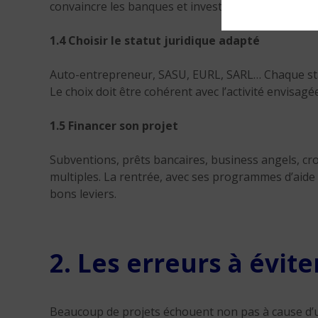
convaincre les banques et investisseurs.
1.4 Choisir le statut juridique adapté
Auto-entrepreneur, SASU, EURL, SARL… Chaque statu
Le choix doit être cohérent avec l’activité envisagée
1.5 Financer son projet
Subventions, prêts bancaires, business angels, c
multiples. La rentrée, avec ses programmes d’aide
bons leviers.
2. Les erreurs à évit
Beaucoup de projets échouent non pas à cause d’u