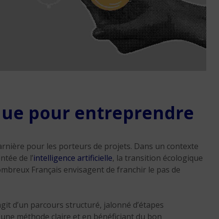
Changement du seuil 
ue pour entreprendre
TVA pour les formateu
micro-entreprise
4 min. de lecture
nière pour les porteurs de projets. Dans un contexte
tée de l’
intelligence artificielle
, la transition écologique
mbreux Français envisagent de franchir le pas de
’agit d’un parcours structuré, jalonné d’étapes
 une méthode claire et en bénéficiant du bon