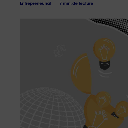
17h
vous
Entrepreneuriat
7 min. de lecture
?
Le
samedi
de
10h
à
18h
Conta
no
Réponse 