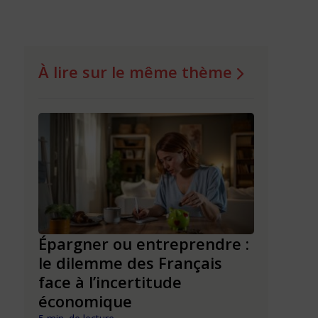
À lire sur le même thème
de
Épargner ou entreprendre :
De l’idée
le dilemme des Français
comment
face à l’incertitude
d’entrep
économique
nouvell