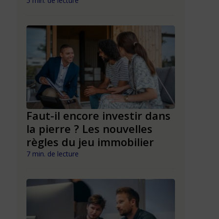
d’entre
5 min. de lecture
6 min. de lect
de
rs en
Faut-il encore investir dans
la pierre ? Les nouvelles
Rentrée 
règles du jeu immobilier
financem
nouveau
7 min. de lecture
6 min. de lect