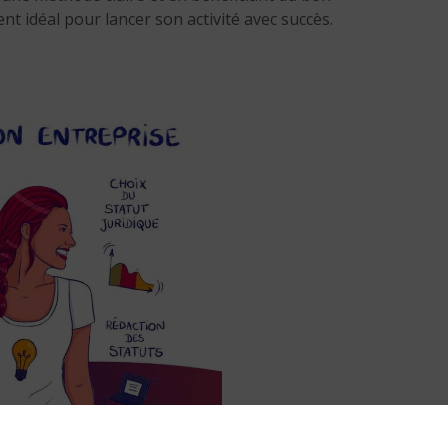
 idéal pour lancer son activité avec succès.
Comment devenir un
franchisé opticien ?
4 min. de lecture