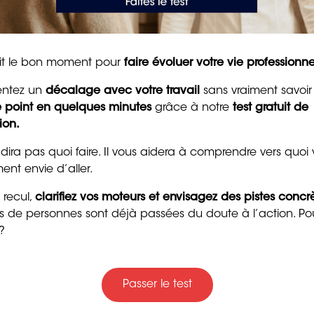
nt, service utile, ou solution qui répond à un besoin
égique : quelles tendances de 2025 (digitalisation,
50 messages
inspirer votre projet ?
tait le bon moment pour
faire évoluer votre vie professionne
d’encouragement puis
pour raviver la motivat
entez un
décalage avec votre travail
sans vraiment savoir
et la confiance
le point en quelques minutes
grâce à notre
test gratuit de
rmet de valider l’existence d’une demande et d’analyser
ion.
8 min. de lecture
 dira pas quoi faire. Il vous aidera à comprendre vers quoi
ent envie d’aller.
 recul,
clarifiez vos moteurs et envisagez des pistes concr
ers de personnes sont déjà passées du doute à l’action. Po
.
?
preneur. Il doit présenter le modèle économique, les
Passer le test
Trente messages drôle
techniques nécessaires. Il est aussi indispensable pour
gentils pour souhaiter