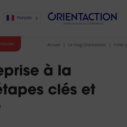
Français
Accueil
Le mag Orientaction
Créer s
ntacter
s
prise à la
s
étapes clés et
r