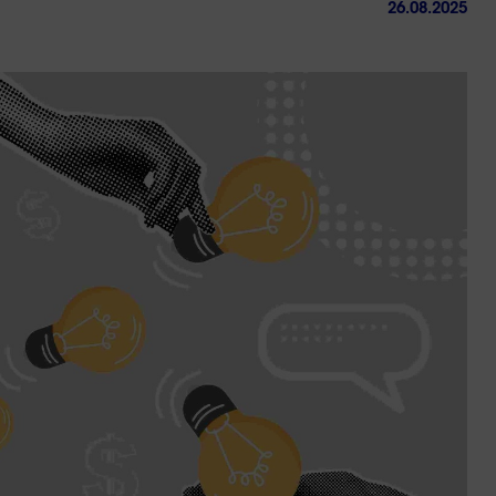
26.08.2025
ctez-
Trouver
us
une
agence
sous 24h
Changement du seuil 
TVA pour les micro-
entrepreneurs
4 min. de lecture