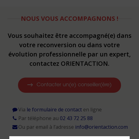
NOUS VOUS ACCOMPAGNONS !
Vous souhaitez être accompagné(e) dans
votre reconversion ou dans votre
évolution professionnelle par un expert,
contactez ORIENTACTION.
Contacter un(e) conseiller(ère)
Via
le formulaire de contact
en ligne
Par téléphone au
02 43 72 25 88
Ou par email à l’adresse
info@orientaction.com