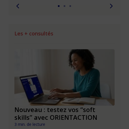
Les + consultés
le à
Nouveau : testez vos “soft
Se r
t que
skills” avec ORIENTACTION
burn
com
3 min. de lecture