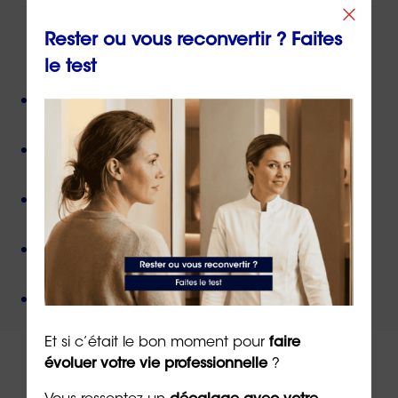
Rester ou vous reconvertir ? Faites
ORIENTACTION c'est :
le test
Plus de 800 consultant(e)s expérimenté(e)s
présent(e)s partout en France,
Près de 50 000 personnes accompagnées
depuis
sa création,
Des valeurs humanistes de
bienveillance
et de
non-jugement
,
Une méthode créée par
un docteur en
psychologie
,
Un organisme de formation
certifié QUALIOPI
.
Et si c’était le bon moment pour
faire
évoluer votre vie professionnelle
?