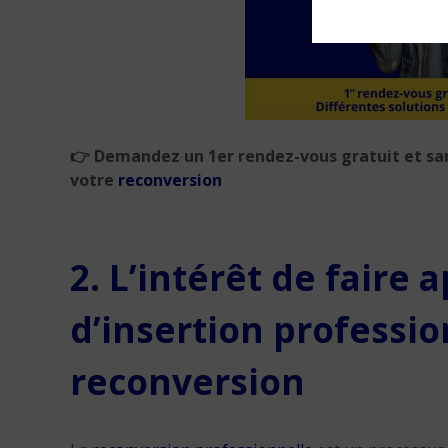
👉 Demandez un 1er rendez-vous gratuit et s
votre
reconversion
2. L’intérêt de faire 
d’insertion professio
reconversion