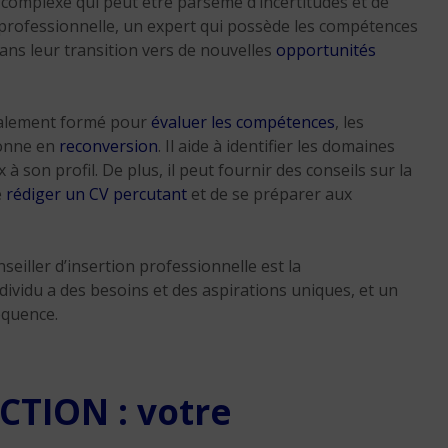
complexe qui peut être parsemé d’incertitudes et de
ion professionnelle, un expert qui possède les compétences
dans leur transition vers de nouvelles
opportunités
cialement formé pour
évaluer les compétences
, les
sonne en
reconversion
. Il aide à identifier les domaines
à son profil. De plus, il peut fournir des conseils sur la
e
rédiger un CV percutant
et de se préparer aux
eiller d’insertion professionnelle est la
vidu a des besoins et des aspirations uniques, et un
équence.
CTION : votre