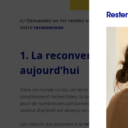
Rester
👉 Demandez un 1er rendez-vous gratuit et s
votre
reconversion
1. La reconversion p
aujourd’hui
Dans un monde où les carrières sont de plus en pl
constamment recherchées, la question de la
recon
pour de nombreuses personnes. Que ce soit par c
secteur d’activité est devenu un enjeu majeur de la
Les raisons qui poussent à la
reconversion
peuvent 