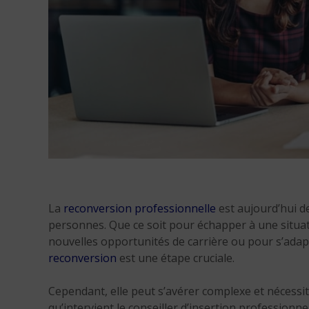
La
reconversion professionnelle
est aujourd’hui 
personnes. Que ce soit pour échapper à une situati
nouvelles opportunités de carrière ou pour s’adapt
reconversion
est une étape cruciale.
Cependant, elle peut s’avérer complexe et nécess
qu’intervient le conseiller d’insertion professionnel