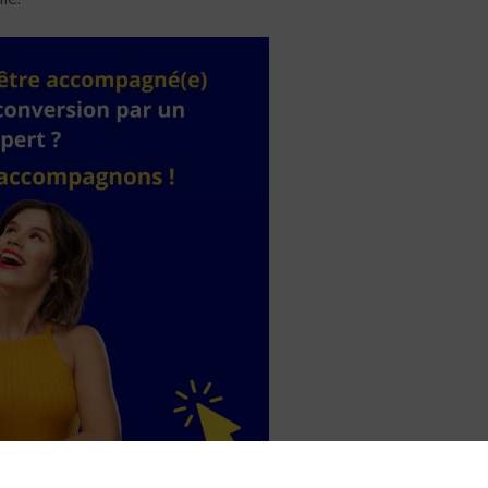
Réussir sa reconversio
Guadeloupe
9 min. de lecture