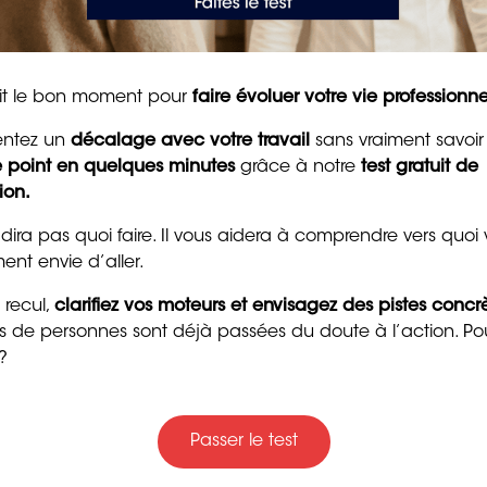
é du travail en constante mutation, ou encore de la
50 messages
ionnelle et vie personnelle
. Quelle que soit la
d’encouragement puis
ent une réflexion approfondie, une planification
pour raviver la motivat
.
tait le bon moment pour
faire évoluer votre vie professionne
et la confiance
entez un
décalage avec votre travail
8 min. de lecture
sans vraiment savoir
le point en quelques minutes
grâce à notre
test gratuit de
ion.
 dira pas quoi faire. Il vous aidera à comprendre vers quoi
ent envie d’aller.
 recul,
clarifiez vos moteurs et envisagez des pistes concr
ers de personnes sont déjà passées du doute à l’action. Po
?
Trente messages drôle
gentils pour souhaiter
Passer le test
bon anniversaire
4 min. de lecture