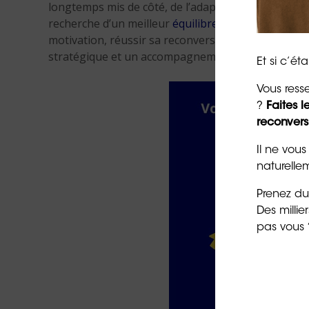
longtemps mis de côté, de l’adaptation à un march
recherche d’un meilleur
équilibre entre vie profess
motivation, réussir sa reconversion nécessite souv
stratégique et un accompagnement professionnel
Et si c’é
Vous ress
?
Faites 
reconvers
Il ne vous
naturellem
Prenez du
Des milli
pas vous 