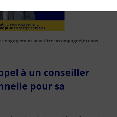
ans engagement pour être accompagné(e) dans
appel à un conseiller
nnelle pour sa