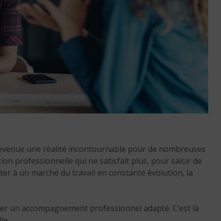
Guyane
9 min. de lecture
Réussir sa reconversio
Martinique
devenue une réalité incontournable pour de nombreuses
9 min. de lecture
on professionnelle qui ne satisfait plus, pour saisir de
er à un marché du travail en constante évolution, la
iter un accompagnement professionnel adapté. C’est là
le.