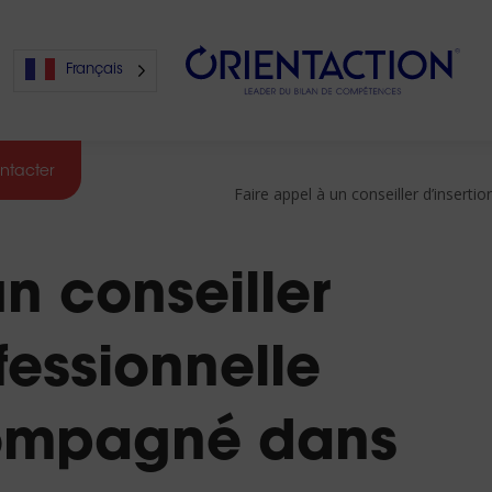
Français
ntacter
Faire appel à un conseiller d’inser
s
n conseiller
s
fessionnelle
compagné dans