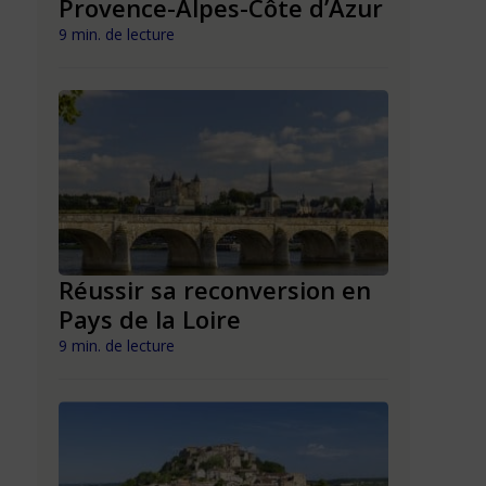
Provence-Alpes-Côte d’Azur
Nouvell
9 min. de lecture
9 min. de lect
n en
Réussir sa reconversion en
Réussir 
Pays de la Loire
Mayott
9 min. de lecture
9 min. de lect