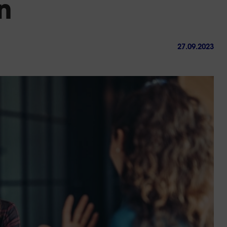
n
27.09.2023
ctez-
Trouver
us
une
agence
sous 24h
Réussir sa reconversio