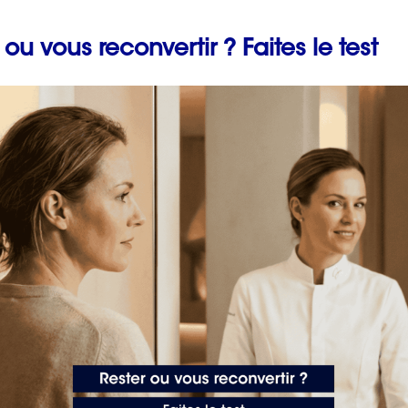
 ou vous reconvertir ? Faites le test
ans engagement pour être accompagné(e) dans
Prévenir les maladies
professionnelles en fai
rofessionnelle
un bilan de compétenc
avec ORIENTACTION
2 min. de lecture
us flexibles et où de nouvelles compétences sont
version professionnelle
est devenue incontournable
hoix ou par nécessité, changer de domaine ou de
 vie professionnelle d’aujourd’hui.
être variées. Il peut s’agir de l’envie de réaliser un rêve