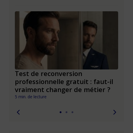
es
Test de reconversion
Test
professionnelle gratuit : faut-il
éval
vraiment changer de métier ?
com
5 min. de lecture
8 min. 