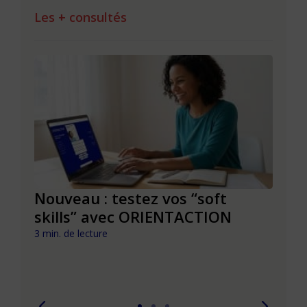
Les + consultés
le à
Nouveau : testez vos “soft
Se r
t que
skills” avec ORIENTACTION
burn
com
3 min. de lecture
peut
6 min. 