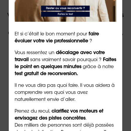
Vous souhaitez être accompagné(e) dans
votre reconversion ou dans votre
évolution professionnelle par un expert,
Et si c’était le bon moment pour
faire
contactez ORIENTACTION.
évoluer votre vie professionnelle
?
Vous ressentez un
décalage avec votre
travail
sans vraiment savoir pourquoi ?
Faites
Contacter un(e) conseiller(ère)
le point en quelques minutes
grâce à notre
test gratuit de reconversion.
Via
le formulaire de contact
en ligne
Il ne vous dira pas quoi faire. Il vous aidera à
Par téléphone au
02 43 72 25 88
comprendre vers quoi vous avez
naturellement envie d’aller.
Ou par email à l’adresse
info@orientaction.com
Prenez du recul,
clarifiez vos moteurs et
envisagez des pistes concrètes
.
Des milliers de personnes sont déjà passées