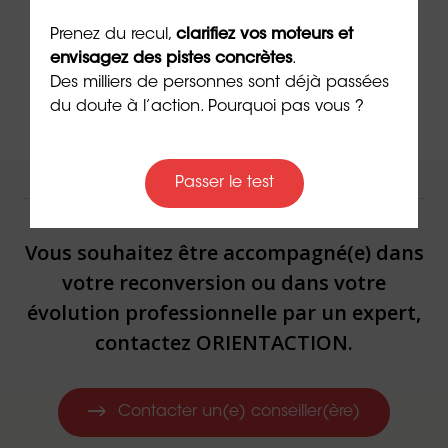
➡️
Besoin d’un élan pour concrétiser vos projets
Prenez du recul,
clarifiez vos moteurs et
? Lisez
Faites-le maintenant !
d’Emeric Lebreton.
envisagez des pistes concrètes
.
Des milliers de personnes sont déjà passées
du doute à l’action. Pourquoi pas vous ?
Passer le test
NOUS VOUS ACCOMPAGNONS !
Vous souhaitez être accompagné(e) dans
votre reconversion ou dans votre
évolution professionnelle par un expert,
contactez ORIENTACTION.
Contacter un(e) conseiller(ère)