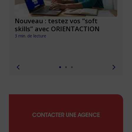
le à
Nouveau : testez vos “soft
Se r
t que
skills” avec ORIENTACTION
burn
com
3 min. de lecture
peut
6 min. 
CONTACTER UNE AGENCE