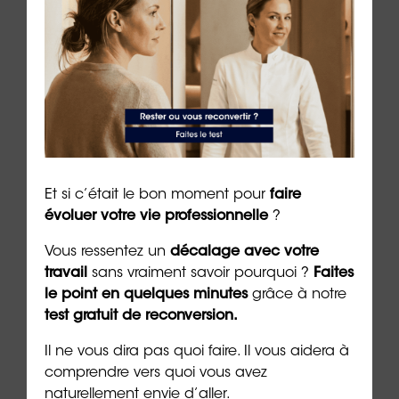
en puissance.
Les slashers ne fuient pas le travail : ils le
réinventent.
Auteur
:
Dr Emeric Lebreton
, docteur en
psychologie, écrivain et PDG du groupe
ORIENTACTION (31/10/2025)
Et si c’était le bon moment pour
faire
***
évoluer votre vie professionnelle
?
➡️
Passez maintenant le test : « Devez-vous
Vous ressentez un
décalage avec votre
changer de métier
? » et découvrez si une
travail
sans vraiment savoir pourquoi ?
Faites
nouvelle voie s’ouvre à vous.
le point en quelques minutes
grâce à notre
test gratuit de reconversion.
➡️
Révélez vos besoins essentiels pour un
équilibre professionnel durable grâce au test
Il ne vous dira pas quoi faire. Il vous aidera à
NeedsPro®
d’ORIENTACTION.
comprendre vers quoi vous avez
naturellement envie d’aller.