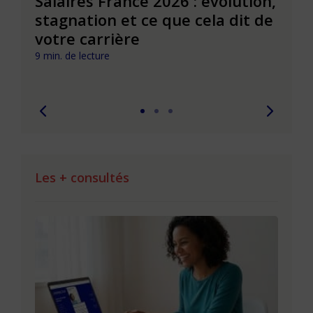
venir
Salaires France 2026 : évolution,
Infl
ont
stagnation et ce que cela dit de
évol
votre carrière
carr
imp
9 min. de lecture
8 min. 
Les + consultés