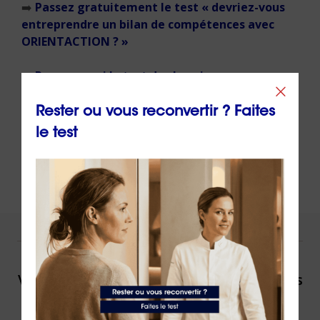
➡️
Passez gratuitement le test « devriez-vous
entreprendre un bilan de compétences avec
ORIENTACTION ? »
➡️
Passez aussi le test des besoins
professionnels Sens
Rester ou vous reconvertir ? Faites
➡️
Découvrez nos formations 100% online
le test
NOUS VOUS ACCOMPAGNONS !
Vous souhaitez être accompagné(e) dans
votre reconversion ou dans votre