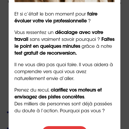
évolution professionnelle par un expert,
contactez ORIENTACTION.
Et si c’était le bon moment pour
faire
évoluer votre vie professionnelle
?
Contacter un(e) conseiller(ère)
Vous ressentez un
décalage avec votre
travail
sans vraiment savoir pourquoi ?
Faites
le point en quelques minutes
grâce à notre
Via
le formulaire de contact
en ligne
test gratuit de reconversion.
Par téléphone au
02 43 72 25 88
Il ne vous dira pas quoi faire. Il vous aidera à
Ou par email à l’adresse
info@orientaction.com
comprendre vers quoi vous avez
naturellement envie d’aller.
Prenez du recul,
clarifiez vos moteurs et
envisagez des pistes concrètes
.
ORIENTACTION c'est :
Des milliers de personnes sont déjà passées
Plus de 800 consultant(e)s expérimenté(e)s
du doute à l’action. Pourquoi pas vous ?
présent(e)s partout en France,
Près de 50 000 personnes accompagnées
depuis