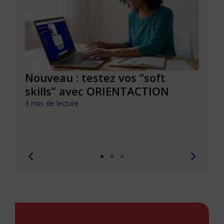
le à
Nouveau : testez vos “soft
Se r
t que
skills” avec ORIENTACTION
burn
com
3 min. de lecture
peut
6 min. 