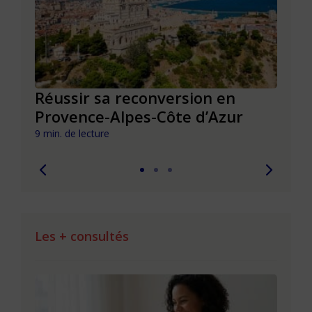
Réussir sa reconversion en
Réus
Provence-Alpes-Côte d’Azur
de l
9 min. de lecture
9 min. 
Les + consultés