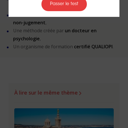
Passer le test
sa création,
Des valeurs humanistes de
bienveillance
et de
non-jugement
,
Une méthode créée par
un docteur en
psychologie
,
Un organisme de formation
certifié QUALIOPI
.
À lire sur le même thème