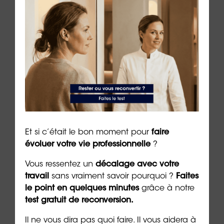
le à
Nouveau : testez vos “soft
Se r
t que
skills” avec ORIENTACTION
burn
com
3 min. de lecture
peut
6 min. 
Et si c’était le bon moment pour
faire
évoluer votre vie professionnelle
?
Vous ressentez un
décalage avec votre
travail
sans vraiment savoir pourquoi ?
Faites
le point en quelques minutes
grâce à notre
test gratuit de reconversion.
Il ne vous dira pas quoi faire. Il vous aidera à