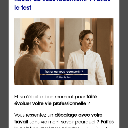
le test
Et si c’était le bon moment pour
faire
👉
Passez maintenant le test des «
cinq
évoluer votre vie professionnelle
?
langages de l’amour
» pour renforcer vos liens
avec votre partenaire
Vous ressentez un
décalage avec votre
travail
sans vraiment savoir pourquoi ?
Faites
Auteur:
Dr Emeric Lebreton
, cofondateur et