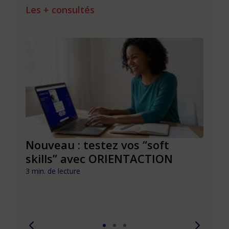
Les + consultés
le à
Nouveau : testez vos “soft
Se r
t que
skills” avec ORIENTACTION
burn
com
3 min. de lecture
peut
6 min. 