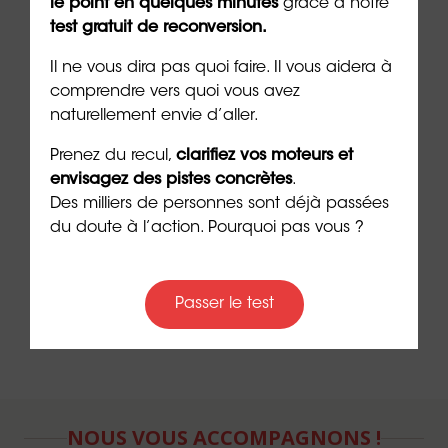
le point en quelques minutes
grâce à notre
dirigeant du groupe
ORIENTACTION
(24/09/2024)
test gratuit de reconversion.
***
Il ne vous dira pas quoi faire. Il vous aidera à
comprendre vers quoi vous avez
➡️
Évaluez gratuitement vos soft skills avec
naturellement envie d’aller.
Harmony
Prenez du recul,
clarifiez vos moteurs et
envisagez des pistes concrètes
.
➡️
Découvrez notre formation
Ikigaï
et tracez
Des milliers de personnes sont déjà passées
votre chemin
de vie
du doute à l’action. Pourquoi pas vous ?
➡️
Procurez-vous le livre
Comment tombe-t-on
amoureux
?
Passer le test
NOUS VOUS ACCOMPAGNONS !