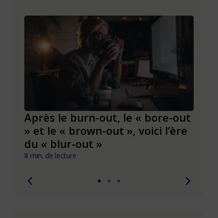
Après le burn-out, le « bore-out
Slas
» et le « brown-out », voici l’ère
du t
du « blur-out »
6 min. 
8 min. de lecture