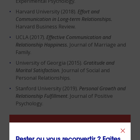
Experimental Psychology.
Harvard University (2018).
Effort and
Communication in Long-term Relationships.
Harvard Business Review.
UCLA (2017).
Effective Communication and
Relationship Happiness.
Journal of Marriage and
Family.
University of Georgia (2015).
Gratitude and
Marital Satisfaction.
Journal of Social and
Personal Relationships.
Stanford University (2019).
Personal Growth and
Relationship Fulfillment
. Journal of Positive
Psychology.
Rester ou vous reconvertir ? Faites