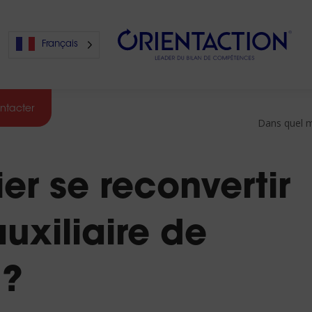
Français
ntacter
Dans quel mé
s
er se reconvertir
s
uxiliaire de
 ?