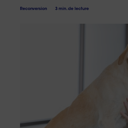
17h
vous
?
Le
Reconversion
3 min. de lecture
samedi
de
10h
à
18h
Conta
no
Réponse 