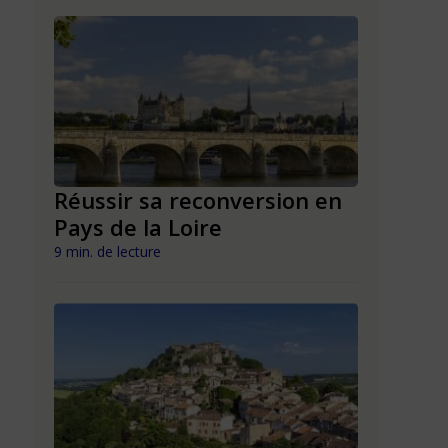
n en
Réussir sa reconversion en
Réussir 
Pays de la Loire
Mayott
9 min. de lecture
9 min. de lect