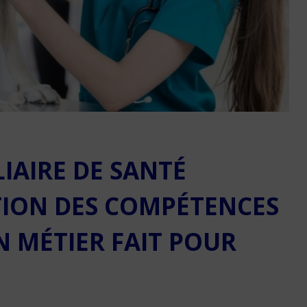
Réussir sa reconversio
Martinique
IAIRE DE SANTÉ
9 min. de lecture
TION DES COMPÉTENCES
N MÉTIER FAIT POUR