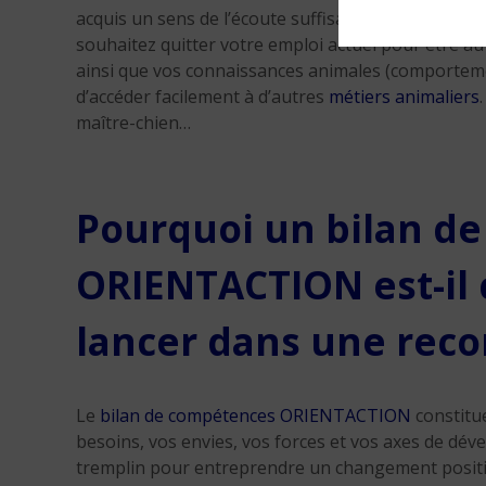
acquis un sens de l’écoute suffisant pour savoir ra
souhaitez quitter votre emploi actuel pour être au
ainsi que vos connaissances animales (comporteme
d’accéder facilement à d’autres
métiers animaliers
maître-chien…
Pourquoi un bilan d
ORIENTACTION est-il 
lancer dans une reco
Le
bilan de compétences ORIENTACTION
constitue
besoins, vos envies, vos forces et vos axes de dé
tremplin pour entreprendre un changement positif