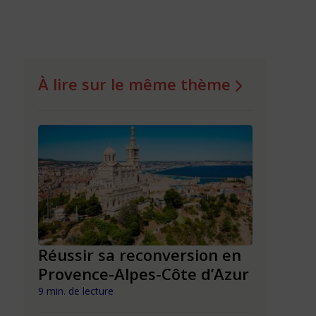
À lire sur le même thème
n en
Réussir sa reconversion en
Réussir 
Provence-Alpes-Côte d’Azur
Nouvell
9 min. de lecture
9 min. de lect