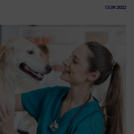
13.09.2022
ctez-
Trouver
us
une
agence
sous 24h
Réussir sa reconversio
Guyane
9 min. de lecture