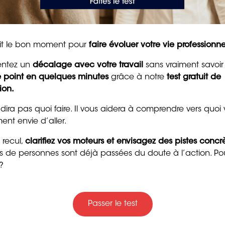
pour raviver la motivat
re de santé animale pendant plusieurs années possèdent
et la confiance
compte pour la construction de votre projet
8 min. de lecture
ités et talents naturels.
tait le bon moment pour
faire évoluer votre vie professionne
nce vétérinaire et l’hygiène des locaux, vous êtes
entez un
décalage avec votre travail
sans vraiment savoir
 les tâches. En outre, la gestion des stocks, des rendez-
le point en quelques minutes
grâce à notre
test gratuit de
rganisation.
ion.
 dira pas quoi faire. Il vous aidera à comprendre vers quoi
mis à profit dans le
secteur de la logistique
. De
ent envie d’aller.
ion : agent de routage, gestionnaire des stocks,
es…
 recul,
clarifiez vos moteurs et envisagez des pistes concr
Trente messages drôle
ers de personnes sont déjà passées du doute à l’action. Po
ches clients, gestion des stocks, comptabilité…) vous ont
gentils pour souhaiter
?
s informatiques. Si vous êtes en plus curieux et avez
bon anniversaire
udicieux de vous reconvertir vers un métier de ce
secteur
4 min. de lecture
Passer le test
s avez un bon sens du contact. Vous avez également