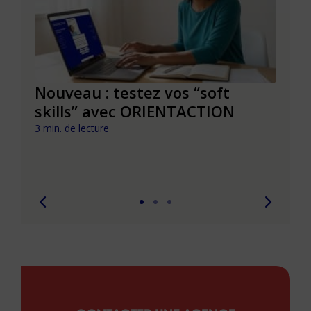
le à
Nouveau : testez vos “soft
Se r
t que
skills” avec ORIENTACTION
burn
com
3 min. de lecture
peut
6 min. 