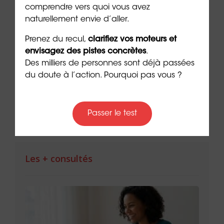
comprendre vers quoi vous avez
naturellement envie d’aller.
nvite
Managers épuisés : quand le
Le m
Prenez du recul,
clarifiez vos moteurs et
rte
leadership devient un sport
com
envisagez des pistes concrètes
.
d’endurance
hum
Des milliers de personnes sont déjà passées
auto
7 min. de lecture
du doute à l’action. Pourquoi pas vous ?
7 min. 
Passer le test
Les + consultés