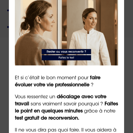
non-jugement
,
Une méthode créée par
un docteur en
psychologie
,
Un organisme de formation
certifié QUALIOPI
.
À lire sur le même thème
Et si c’était le bon moment pour
faire
évoluer votre vie professionnelle
?
Vous ressentez un
décalage avec votre
travail
sans vraiment savoir pourquoi ?
Faites
le point en quelques minutes
grâce à notre
test gratuit de reconversion.
Il ne vous dira pas quoi faire. Il vous aidera à