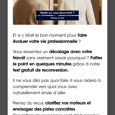
À lire sur le même thème
Et si c’était le bon moment pour
faire
évoluer votre vie professionnelle
?
Vous ressentez un
décalage avec votre
travail
sans vraiment savoir pourquoi ?
Faites
le point en quelques minutes
grâce à notre
test gratuit de reconversion.
ue
Retrouver la joie après un burn-
La j
Il ne vous dira pas quoi faire. Il vous aidera à
out : un chemin possible
cult
comprendre vers quoi vous avez
naturellement envie d’aller.
4 min. de lecture
3 min. 
Prenez du recul,
clarifiez vos moteurs et
envisagez des pistes concrètes
.