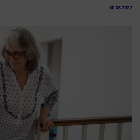
30.08.2022
ctez-
Trouver
us
une
agence
sous 24h
Réussir sa reconversio
Guyane
9 min. de lecture