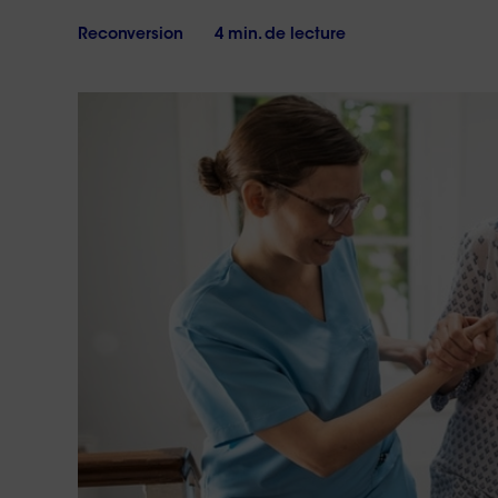
17h
vous
?
Le
Reconversion
4 min. de lecture
samedi
de
10h
à
18h
Conta
no
Réponse 