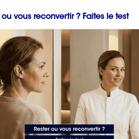
s malades ou dépendantes et veille à leur confort
 ou vous reconvertir ? Faites le test
a responsabilité de l’infirmier(e), principalement en
Prévenir les maladies
tère sanitaire, social ou médico-social. Ces derniers
professionnelles en fai
de retraite, de convalescence, les centres d’accueil
un bilan de compétenc
avec ORIENTACTION
2 min. de lecture
fonctionnaire, ou travailler dans le privé. Ses missions
e change la literie et le linge. Et elle nettoie également
étier d’aide-soignante
50 messages
d’encouragement puis
de l’emploi. Les offres sont nombreuses.