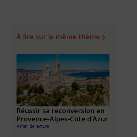
À lire sur le même thème
n en
Réussir sa reconversion en
Réussir 
Provence-Alpes-Côte d’Azur
Nouvell
9 min. de lecture
9 min. de lect