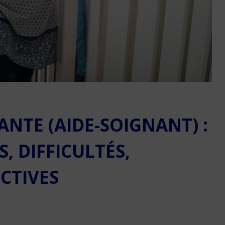
Réussir sa reconversio
Martinique
ANTE (AIDE-SOIGNANT) :
9 min. de lecture
, DIFFICULTÉS,
CTIVES