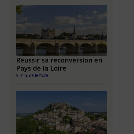
n en
Réussir sa reconversion en
Réussir 
Pays de la Loire
Mayott
9 min. de lecture
9 min. de lect