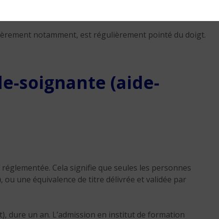
nelle.
cièrement notamment, est régulièrement pointé du doigt.
e-soignante (aide-
 réglementée. Cela signifie que seules les personnes
)
, ou une équivalence de titre délivrée et validée par
), dure un an. L’admission en institut de formation