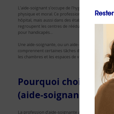
L’aide-soignant s’occupe de l’hygiène de personne
Rester
physique et moral. Ce professionnel travaille sous l
hôpital, mais aussi dans des établissements à carac
regroupent les centres de rééducation, les maisons 
pour handicapés…
Une aide-soignante, ou un aide-soignant, peut être 
comprennent certaines tâches d’entretien. Ainsi, ell
les chambres et les espaces de vie.
Pourquoi choisir le m
(aide-soignant) ?
La profession d’aide-soignante assure la sécurité 