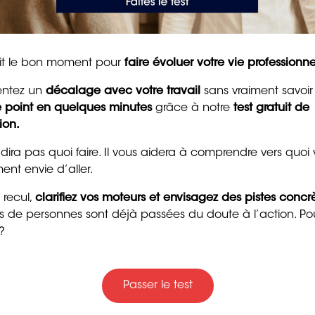
pour raviver la motivat
et la confiance
es aides-soignantes, et aides-soignants, aiment avant
aller mieux (physiquement ou moralement) se révèle
8 min. de lecture
tait le bon moment pour
faire évoluer votre vie professionne
entez un
décalage avec votre travail
sans vraiment savoir
inement sa bienveillance (valeur amenant à faire le
le point en quelques minutes
grâce à notre
test gratuit de
oin de stimulation (envie de relever des défis).
ion.
 dira pas quoi faire. Il vous aidera à comprendre vers quoi
ent envie d’aller.
cultés du métier ?
 recul,
clarifiez vos moteurs et envisagez des pistes concr
Trente messages drôle
ers de personnes sont déjà passées du doute à l’action. Po
gentils pour souhaiter
e. En outre, ils travaillent souvent debout, et sont
?
bon anniversaire
, les aider à se lever ou se déplacer… Ce métier exige
4 min. de lecture
Passer le test
 par rotation des équipes, avec des permanences le
ercent que la nuit. Ces horaires contraignants rendent