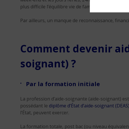
plus difficile l’équilibre vie de famille/vie profession
Par ailleurs, un manque de reconnaissance, finan
Comment devenir aid
soignant) ?
Par la formation initiale
La profession d’aide-soignante (aide-soignant) est
possédant le
diplôme d’État d’aide-soignant (DEAS
l’État, peuvent exercer.
La formation totale, post bac (ou niveau équivalent