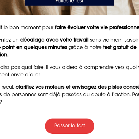
oste avant l’expiration du délai de préavis, il encourt le
tait le bon moment pour
faire évoluer votre vie professionne
ssion de l’enseignant de
entez un
décalage avec votre travail
sans vraiment savoir
le point en quelques minutes
grâce à notre
test gratuit de
ion.
50 messages
 dira pas quoi faire. Il vous aidera à comprendre vers quoi
d’encouragement puis
ent envie d’aller.
ue la démission est acceptée ? Le ministère de
pour raviver la motivat
’acceptation de la démission la rend irrévocable. La
 recul,
clarifiez vos moteurs et envisagez des pistes concr
et la confiance
 des cadres et la perte de la qualité de fonctionnaire.
» Ce
ers de personnes sont déjà passées du doute à l’action. Po
8 min. de lecture
inistrative a bien été respectée par l’enseignant
?
sée au recteur et ─ le cas échéant ─ respect du droit de
 et l’enseignant perd du même coup son statut de
Passer le test