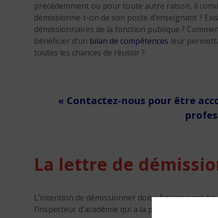
précédemment ou pour toute autre raison, il con
démissionne-t-on de son poste d’enseignant ? Exist
démissionnaires de la fonction publique ? Commen
bénéficier d’un
bilan de compétences
leur permetta
toutes les chances de réussir ?
« Contactez-nous pour être ac
profes
La lettre de démissi
L’intention de démissionner doit y figurer sans éq
l’inspecteur d’académie qui a la possibilité, dans l’i