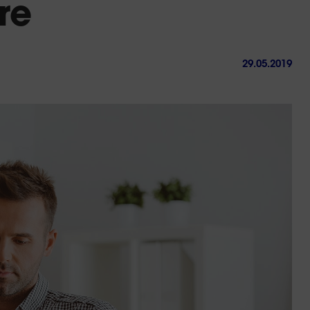
re
29.05.2019
ctez-
Trouver
us
une
agence
sous 24h
Le retour du collectif :