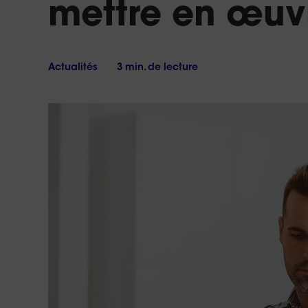
mettre en œuv
17h
vous
?
Le
samedi
de
10h
Actualités
3 min. de lecture
à
18h
Conta
no
Réponse 