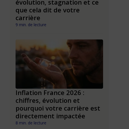
ariés
évolution, stagnation et ce
charge d
du «
que cela dit de votre
2026 : ce
carrière
5 min. de lect
9 min. de lecture
“Rallume
t du
Inflation France 2026 :
rupture 
ture
chiffres, évolution et
trouver 
pourquoi votre carrière est
Lebreto
directement impactée
6 min. de lect
8 min. de lecture