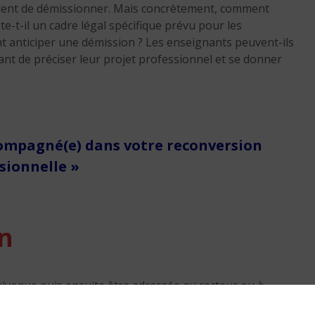
vient de démissionner. Mais concrètement, comment
e-t-il un cadre légal spécifique prévu pour les
t anticiper une démission ? Les enseignants peuvent-ils
nt de préciser leur projet professionnel et se donner
Après le burn-out, le «
bore-out » et le « brow
compagné(e) dans votre reconversion
out », voici l’ère du « bl
sionnelle »
out »
8 min. de lecture
on
uivoque puis ensuite être adressée au recteur ou à
ntérêt du service, de la refuser.