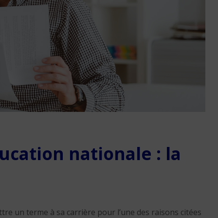
l’individualisme, les sal
redécouvrent la force 
nous »
7 min. de lecture
cation nationale : la
Les métiers du social e
soin au bord de la rup
8 min. de lecture
tre un terme à sa carrière pour l’une des raisons citées