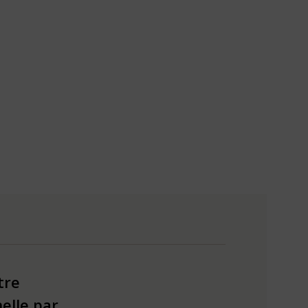
tre
elle par