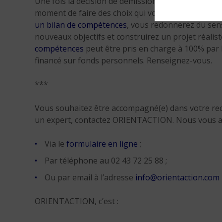
Une fois la décision de démissionner entérinée, il fa
moment de faire des choix qui vont s’avérer déterm
un bilan de compétences
, vous redonnerez du sens
nouveaux objectifs et construirez un projet réalis
compétences
peut être pris en charge à 100% par 
financé sur fonds personnels. Renseignez-vous.
***
Vous souhaitez être accompagné(e) dans votre rec
un expert, contactez ORIENTACTION. Nous vous 
Via le
formulaire en ligne
;
Par téléphone au 02 43 72 25 88 ;
Ou par email à l’adresse
info@orientaction.com
ORIENTACTION, c’est :