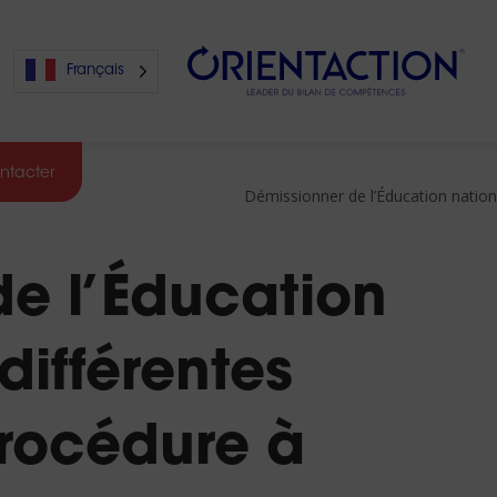
Français
ntacter
Démissionner de l’Éducation nation
s
e l’Éducation
s
 différentes
procédure à