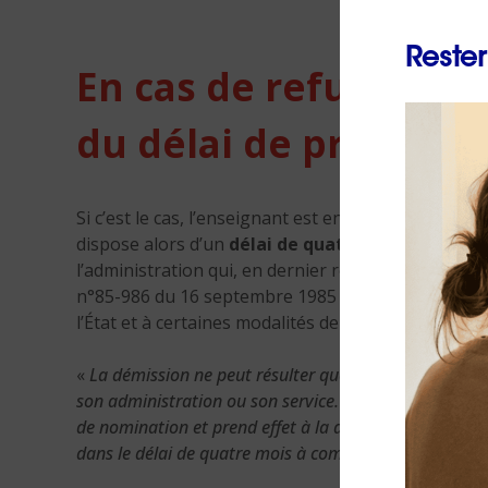
Rester
En cas de refus de la
du délai de préavis
Si c’est le cas, l’enseignant est en droit de saisir 
dispose alors d’un
délai de quatre mois
pour rend
l’administration qui, en dernier ressort, fixe la d
n°85-986 du 16 septembre 1985 relatif au régime pa
l’État et à certaines modalités de mise à disposition
«
La démission ne peut résulter que d’une
demande écr
son administration ou son service. Elle n’a d’effet qu’a
de nomination et prend effet à la date fixée par cette 
dans le délai de quatre mois à compter de la récepti