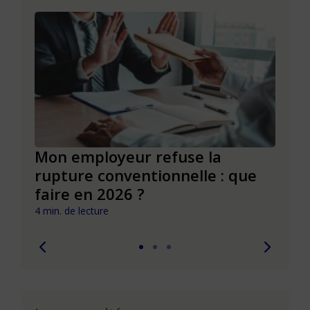
de
Mon employeur refuse la
Réus
rupture conventionnelle : que
conv
faire en 2026 ?
pièg
4 min. de lecture
4 min. 