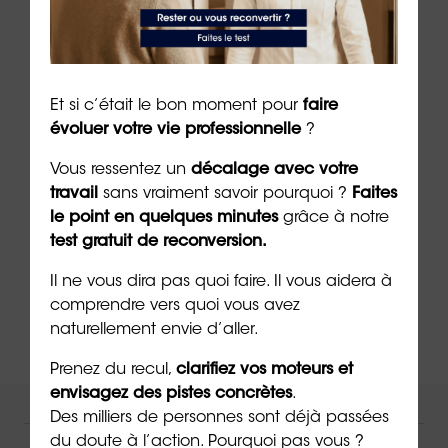
du groupe ORIENTACTION (31/05/2024)
***
➡️
Passez gratuitement le test :
« devez-vous
Et si c’était le bon moment pour
faire
faire une
reconversion professionnelle
? »
évoluer votre vie professionnelle
?
➡️
En savoir plus sur le
bilan de
Vous ressentez un
décalage avec votre
compétences
comme outil de reconversion
travail
sans vraiment savoir pourquoi ?
Faites
le point en quelques minutes
grâce à notre
➡️
Procurez-vous le « jeu de
cartes des
test gratuit de reconversion.
émotions
»
, un outil de connaissance de soi
Il ne vous dira pas quoi faire. Il vous aidera à
comprendre vers quoi vous avez
naturellement envie d’aller.
Prenez du recul,
clarifiez vos moteurs et
envisagez des pistes concrètes
.
NOUS VOUS ACCOMPAGNONS !
Des milliers de personnes sont déjà passées
du doute à l’action. Pourquoi pas vous ?