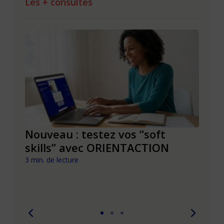
Les + consultés
le à
Nouveau : testez vos “soft
Se r
t que
skills” avec ORIENTACTION
burn
com
3 min. de lecture
peut
6 min. 