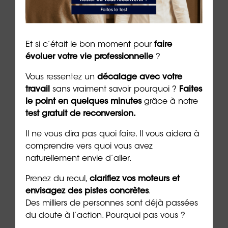
Et si c’était le bon moment pour
faire
évoluer votre vie professionnelle
?
Vous ressentez un
décalage avec votre
travail
sans vraiment savoir pourquoi ?
Faites
le point en quelques minutes
grâce à notre
Réussir sa reconversion en
Réus
test gratuit de reconversion.
Provence-Alpes-Côte d’Azur
de l
Il ne vous dira pas quoi faire. Il vous aidera à
9 min. de lecture
9 min. 
comprendre vers quoi vous avez
naturellement envie d’aller.
Prenez du recul,
clarifiez vos moteurs et
envisagez des pistes concrètes
.
Des milliers de personnes sont déjà passées
Les + consultés
du doute à l’action. Pourquoi pas vous ?