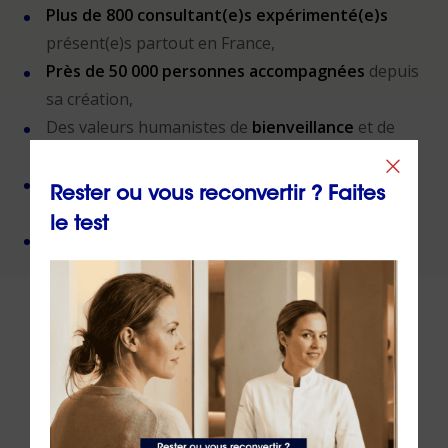
Plus de 800 consultant(e)s expérimenté(e)s
présent(e)s partout en France,
Près de 50 000 personnes accompagnées
depuis
sa création,
Des valeurs humanistes de
bienveillance
et de
non-jugement
,
Une méthode créée par
un docteur en
Rester ou vous reconvertir ? Faites
psychologie
,
le test
Un organisme de formation
certifié QUALIOPI
.
À lire sur le même thème