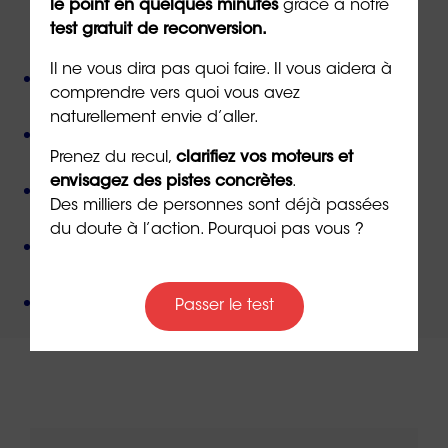
le point en quelques minutes
grâce à notre
ORIENTACTION c'est :
test gratuit de reconversion.
Il ne vous dira pas quoi faire. Il vous aidera à
Plus de 800 consultant(e)s expérimenté(e)s
comprendre vers quoi vous avez
présent(e)s partout en France,
naturellement envie d’aller.
Près de 50 000 personnes accompagnées
depuis
sa création,
Prenez du recul,
clarifiez vos moteurs et
envisagez des pistes concrètes
.
Des valeurs humanistes de
bienveillance
et de
Des milliers de personnes sont déjà passées
non-jugement
,
du doute à l’action. Pourquoi pas vous ?
Une méthode créée par
un docteur en
psychologie
,
Un organisme de formation
certifié QUALIOPI
.
Passer le test