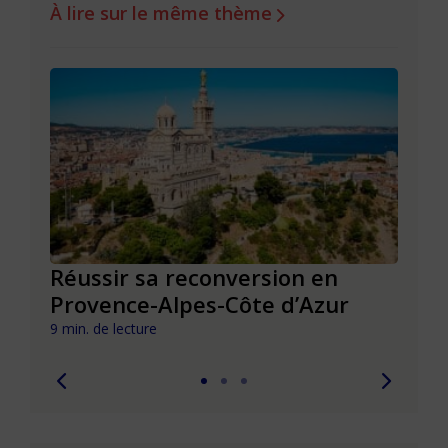
À lire sur le même thème
Réussir sa reconversion en
Réus
Provence-Alpes-Côte d’Azur
de l
9 min. de lecture
9 min. 