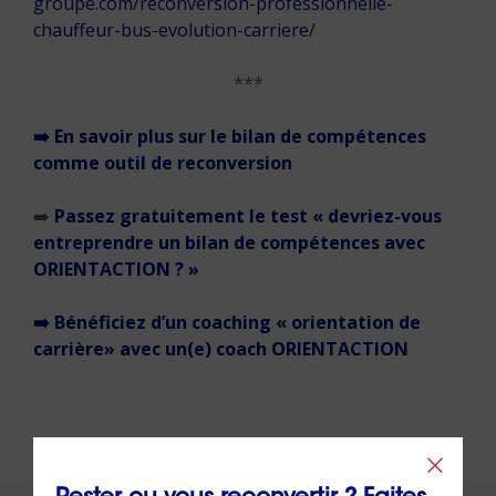
groupe.com/reconversion-professionnelle-
chauffeur-bus-evolution-carriere/
***
➡️
En savoir plus sur le bilan de compétences
comme outil de reconversion
➡️
Passez gratuitement le test « devriez-vous
entreprendre un bilan de compétences avec
ORIENTACTION ? »
➡️ Bénéficiez d’un coaching « orientation de
carrière» avec un(e) coach ORIENTACTION