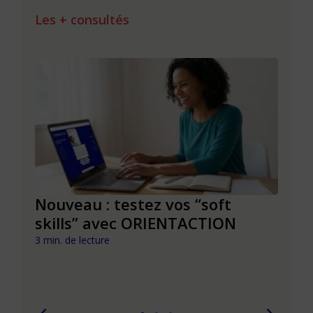
Les + consultés
le à
Nouveau : testez vos “soft
Se r
t que
skills” avec ORIENTACTION
burn
com
3 min. de lecture
peut
6 min. 