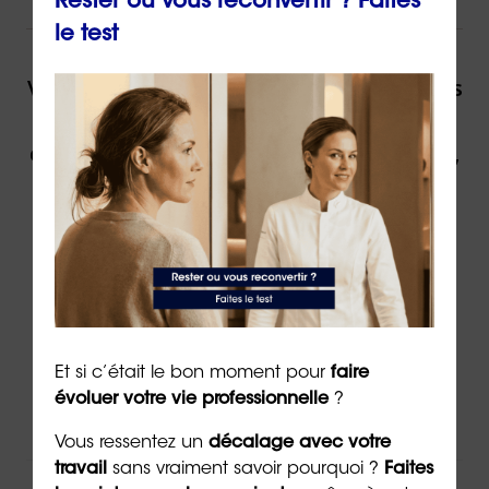
Rester ou vous reconvertir ? Faites
NOUS VOUS ACCOMPAGNONS !
le test
Vous souhaitez être accompagné(e) dans
votre reconversion ou dans votre
évolution professionnelle par un expert,
contactez ORIENTACTION.
Contacter un(e) conseiller(ère)
Via
le formulaire de contact
en ligne
Et si c’était le bon moment pour
faire
Par téléphone au
02 43 72 25 88
évoluer votre vie professionnelle
?
Ou par email à l’adresse
info@orientaction.com
Vous ressentez un
décalage avec votre
travail
sans vraiment savoir pourquoi ?
Faites