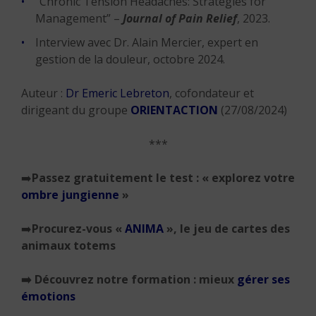
“Chronic Tension Headaches: Strategies for
Management” –
Journal of Pain Relief
, 2023.
Interview avec Dr. Alain Mercier, expert en
gestion de la douleur, octobre 2024.
Auteur :
Dr Emeric Lebreton
, cofondateur et
dirigeant du groupe
ORIENTACTION
(27/08/2024)
***
➡️
Passez gratuitement le test : «
explorez votre
ombre jungienne
»
➡️
Procurez-vous «
ANIMA
», le jeu de cartes des
animaux totems
➡️
Découvrez notre formation : mieux
gérer ses
émotions