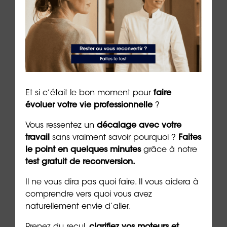
À lire sur le même thème
Et si c’était le bon moment pour
faire
évoluer votre vie professionnelle
?
Vous ressentez un
décalage avec votre
travail
sans vraiment savoir pourquoi ?
Faites
le point en quelques minutes
grâce à notre
test gratuit de reconversion.
Il ne vous dira pas quoi faire. Il vous aidera à
Après le burn-out, le « bore-out
Slas
comprendre vers quoi vous avez
» et le « brown-out », voici l’ère
du t
naturellement envie d’aller.
du « blur-out »
6 min. 