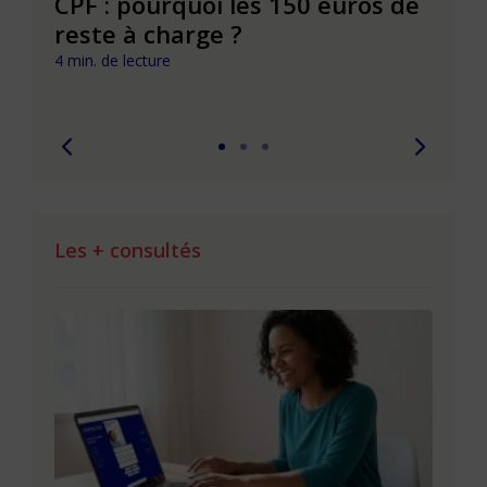
CPF : pourquoi les 150 euros de
Dépr
ie
reste à charge ?
et s
pouv
4 min. de lecture
7 min. 
Les + consultés