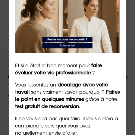
➡️
Entreprenez un accompagnement à la
création d’entreprise
NOUS VOUS ACCOMPAGNONS !
Et si c’était le bon moment pour
faire
évoluer votre vie professionnelle
?
Vous souhaitez être accompagné(e) dans
votre reconversion ou dans votre
Vous ressentez un
décalage avec votre
travail
sans vraiment savoir pourquoi ?
Faites
évolution professionnelle par un expert,
le point en quelques minutes
grâce à notre
contactez ORIENTACTION.
test gratuit de reconversion.
Il ne vous dira pas quoi faire. Il vous aidera à
Contacter un(e) conseiller(ère)
comprendre vers quoi vous avez
naturellement envie d’aller.