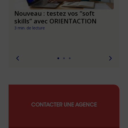
le à
Nouveau : testez vos “soft
Se r
t que
skills” avec ORIENTACTION
burn
com
3 min. de lecture
peut
6 min. 
CONTACTER UNE AGENCE