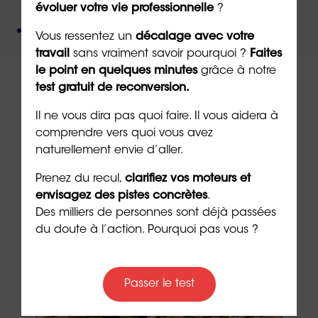
psychologie
,
évoluer votre vie professionnelle
?
Un organisme de formation
certifié QUALIOPI
.
Vous ressentez un
décalage avec votre
travail
sans vraiment savoir pourquoi ?
Faites
le point en quelques minutes
grâce à notre
test gratuit de reconversion.
Il ne vous dira pas quoi faire. Il vous aidera à
comprendre vers quoi vous avez
À lire sur le même thème
naturellement envie d’aller.
Prenez du recul,
clarifiez vos moteurs et
envisagez des pistes concrètes
.
Des milliers de personnes sont déjà passées
du doute à l’action. Pourquoi pas vous ?
Passer le test