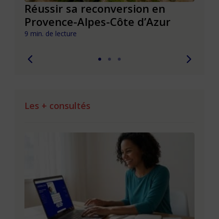
Réussir sa reconversion en
Réus
Provence-Alpes-Côte d’Azur
de l
9 min. de lecture
9 min. 
Les + consultés