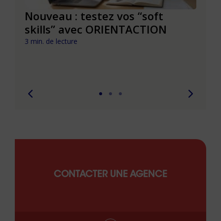
le à
Nouveau : testez vos “soft
Se r
t que
skills” avec ORIENTACTION
burn
com
3 min. de lecture
peut
6 min. 
CONTACTER UNE AGENCE