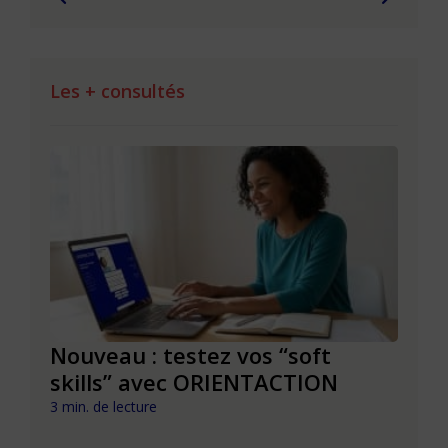
Les + consultés
le à
Nouveau : testez vos “soft
Se r
t que
skills” avec ORIENTACTION
burn
com
3 min. de lecture
peut