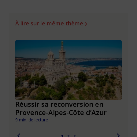
À lire sur le même thème
Réussir sa reconversion en
Réus
Provence-Alpes-Côte d’Azur
de l
9 min. de lecture
9 min. 