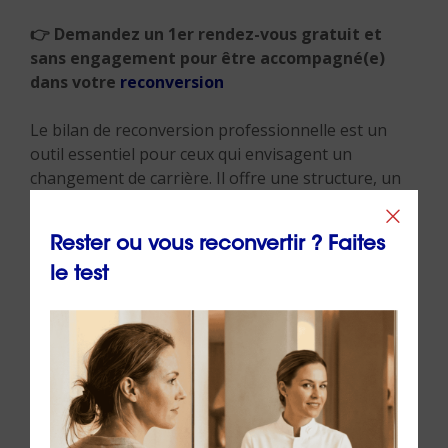
👉 Demandez un 1er rendez-vous gratuit et
sans engagement pour être accompagné(e)
dans votre
reconversion
Le bilan de reconversion professionnelle est un
outil essentiel pour ceux qui envisagent un
changement de carrière. Il offre une structure, un
accompagnement professionnel, et une vision
claire de votre avenir professionnel. En comprenant
Rester ou vous reconvertir ? Faites
ce qu’est un bilan de reconversion, pourquoi il est
essentiel, et quels sont ses avantages, vous serez
le test
mieux préparé à réussir votre transition
professionnelle.
N’hésitez pas à vous tourner vers des
professionnels de l’orientation et du bilan de
compétences pour vous accompagner dans cette
démarche importante. Et si vous recherchez un