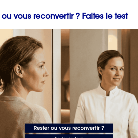
aire aider par un expert est la première démarche vers la
 ou vous reconvertir ? Faites le test
Prévenir les maladies
ompagné en bilan de compétences »
professionnelles en fai
un bilan de compétenc
evic, Consultant en recrutement, Toulouse (31), 28/09/2020.
avec ORIENTACTION
2 min. de lecture
 Groupe de
cabinets spécialisés dans l’accompagnement
des évolutions professionnelles
et le recrutement.
onversion ou dans votre orientation professionnelle
ous accompagnons !
50 messages
d’encouragement puis