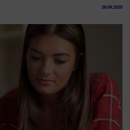
28.09.2020
ctez-
Trouver
us
une
agence
sous 24h
Réussir sa reconversio
Guyane
9 min. de lecture