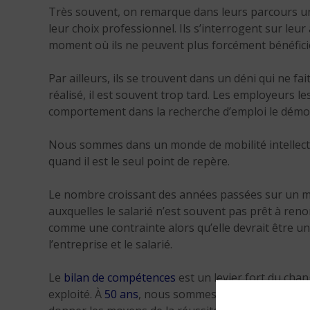
Très souvent, on remarque dans leurs parcours un
leur choix professionnel. Ils s’interrogent sur leur 
moment où ils ne peuvent plus forcément bénéfici
Par ailleurs, ils se trouvent dans un déni qui ne fai
réalisé, il est souvent trop tard. Les employeurs 
comportement dans la recherche d’emploi le démon
Nous sommes dans un monde de mobilité intellectue
quand il est le seul point de repère.
Le nombre croissant des années passées sur un mé
auxquelles le salarié n’est souvent pas prêt à ren
comme une contrainte alors qu’elle devrait être 
l’entreprise et le salarié.
Le
bilan de compétences
est un levier fort du chan
exploité. À
50 ans
, nous sommes encore bien vivant