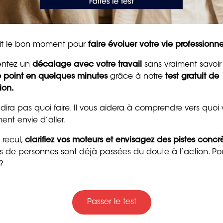
pour raviver la motivat
et la confiance
8 min. de lecture
ent(e)s partout en France,
tait le bon moment pour
faire évoluer votre vie professionne
 sa création,
entez un
décalage avec votre travail
sans vraiment savoir
non -jugement,
le point en quelques minutes
grâce à notre
test gratuit de
ion.
gie,
 dira pas quoi faire. Il vous aidera à comprendre vers quoi
ent envie d’aller.
 recul,
clarifiez vos moteurs et envisagez des pistes concr
Trente messages drôle
ers de personnes sont déjà passées du doute à l’action. Po
gentils pour souhaiter
?
bon anniversaire
4 min. de lecture
Passer le test