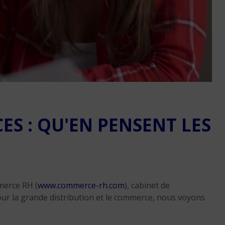
Réussir sa reconversio
Martinique
ES : QU'EN PENSENT LES
9 min. de lecture
erce RH (
www.commerce-rh.com
), cabinet de
ur la grande distribution et le commerce, nous voyons