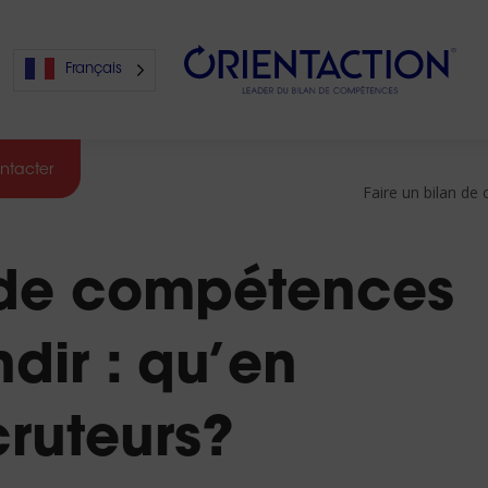
Français
ntacter
Faire un bilan de
s
n de compétences
s
dir : qu’en
cruteurs?