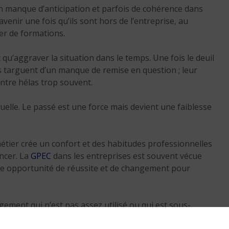
 manque d’anticipation et parfois de cohérence dans
Réussir sa reconversio
avenir une fois qu’ils sont hors de l’entreprise, au
Guadeloupe
er de formations.
9 min. de lecture
t qu’aggraver la situation dans le temps. Une fois le deuil
les targuent d’un manque de remise en question ; leur
tre hélas trop souvent.
lle. Le passé est une force mais devient une faiblesse
tier crée un confort et des habitudes professionnelles
oncer. La
GPEC
dans les entreprises est souvent vécue
une opportunité de réussite et de changement pour
gement qui n’est pas assez utilisé ou qui est sous-
s. Il faut simplement en prendre conscience et se