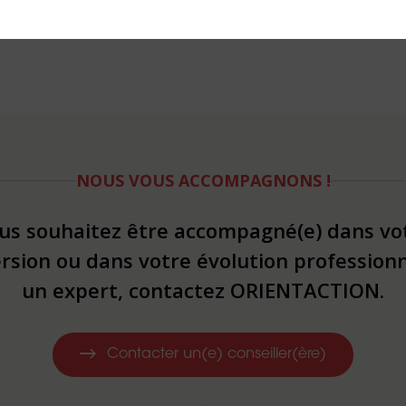
NOUS VOUS ACCOMPAGNONS !
us souhaitez être accompagné(e) dans vo
rsion ou dans votre évolution professionn
un expert, contactez ORIENTACTION.
Contacter un(e) conseiller(ère)