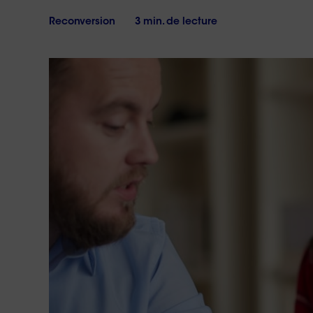
17h
vous
?
Le
Reconversion
3 min. de lecture
samedi
de
10h
à
18h
Conta
no
Réponse 