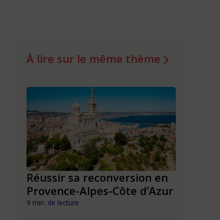
À lire sur le même thème
n en
Réussir sa reconversion en
Réussir 
Provence-Alpes-Côte d’Azur
Nouvell
9 min. de lecture
9 min. de lect