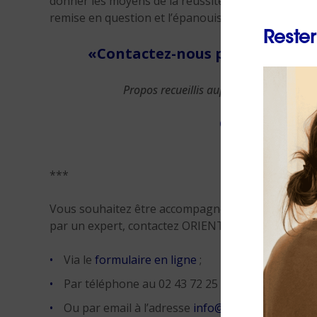
donner les moyens de la réussite. Accepter de se f
remise en question et l’épanouissement.
Rester
«Contactez-nous pour être acc
Propos recueillis auprès de Branko Raj
ORIENTACTION
–
***
Vous souhaitez être accompagné(e) dans votre rec
par un expert, contactez ORIENTACTION. Nous v
Via le
formulaire en ligne
;
Par téléphone au 02 43 72 25 88 ;
Ou par email à l’adresse
info@orientaction.com