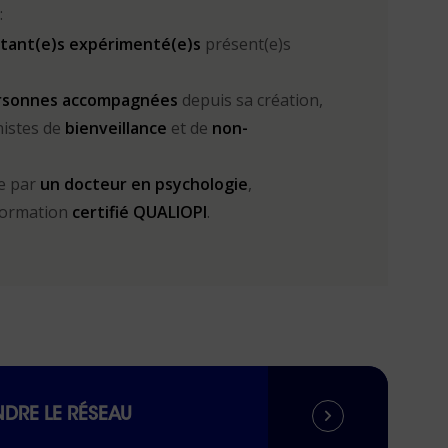
:
ltant(e)s expérimenté(e)s
présent(e)s
ersonnes accompagnées
depuis sa création,
istes de
bienveillance
et de
non-
e par
un docteur en psychologie
,
formation
certifié QUALIOPI
.
NDRE LE RÉSEAU