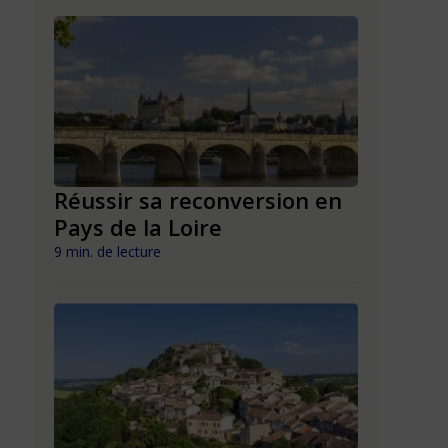
n en
Réussir sa reconversion en
Réussir 
Pays de la Loire
Mayott
9 min. de lecture
9 min. de lect