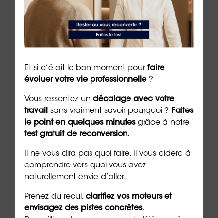
À lire sur le même thème
Et si c’était le bon moment pour
faire
évoluer votre vie professionnelle
?
Vous ressentez un
décalage avec votre
travail
sans vraiment savoir pourquoi ?
Faites
le point en quelques minutes
grâce à notre
test gratuit de reconversion.
Il ne vous dira pas quoi faire. Il vous aidera à
la
Pardonner une trahison : est-ce
Fair
comprendre vers quoi vous avez
seulement possible ?
pour
naturellement envie d’aller.
2 min. de lecture
2 min. 
Prenez du recul,
clarifiez vos moteurs et
envisagez des pistes concrètes
.