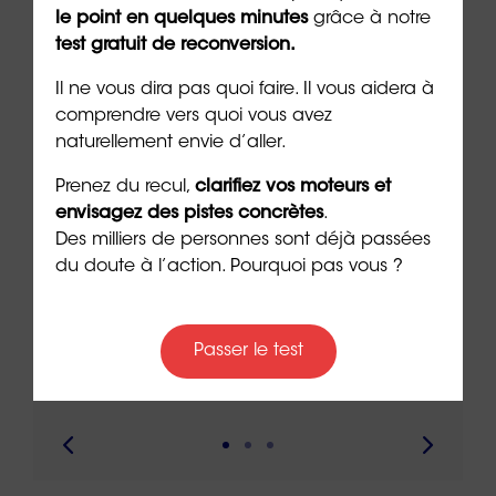
le point en quelques minutes
grâce à notre
À lire sur le même thème
test gratuit de reconversion.
Il ne vous dira pas quoi faire. Il vous aidera à
comprendre vers quoi vous avez
naturellement envie d’aller.
Prenez du recul,
clarifiez vos moteurs et
envisagez des pistes concrètes
.
Des milliers de personnes sont déjà passées
du doute à l’action. Pourquoi pas vous ?
Réussir sa reconversion en
Réus
Passer le test
Provence-Alpes-Côte d’Azur
de l
9 min. de lecture
9 min. 