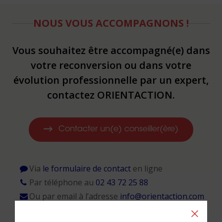
NOUS VOUS ACCOMPAGNONS !
Vous souhaitez être accompagné(e) dans
votre reconversion ou dans votre
évolution professionnelle par un expert,
contactez ORIENTACTION.
Contacter un(e) conseiller(ère)
Via
le formulaire de contact
en ligne
Par téléphone au
02 43 72 25 88
Ou par email à l’adresse
info@orientaction.com