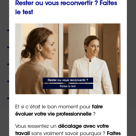
Rester ou vous reconvertir ? Faites
le test
ORIENTACTION c'est :
Plus de 800 consultant(e)s expérimenté(e)s
présent(e)s partout en France,
Près de 50 000 personnes accompagnées
depuis
sa création,
Des valeurs humanistes de
bienveillance
et de
non-jugement
,
Une méthode créée par
un docteur en
psychologie
,
Un organisme de formation
certifié QUALIOPI
.
Et si c’était le bon moment pour
faire
évoluer votre vie professionnelle
?
Vous ressentez un
décalage avec votre
travail
sans vraiment savoir pourquoi ?
Faites