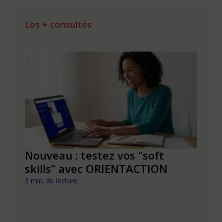
Les + consultés
le à
Nouveau : testez vos “soft
Se r
t que
skills” avec ORIENTACTION
burn
com
3 min. de lecture
peut
6 min. 