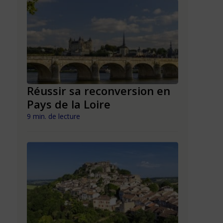
n en
Réussir sa reconversion en
Réussir 
Pays de la Loire
Mayott
9 min. de lecture
9 min. de lect