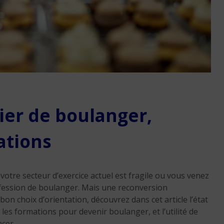
Réussir sa reconversio
Martinique
ier de boulanger,
9 min. de lecture
ations
votre secteur d’exercice actuel est fragile ou vous venez
rofession de boulanger. Mais une reconversion
bon choix d’orientation, découvrez dans cet article l’état
 les formations pour devenir boulanger, et l’utilité de
cer.