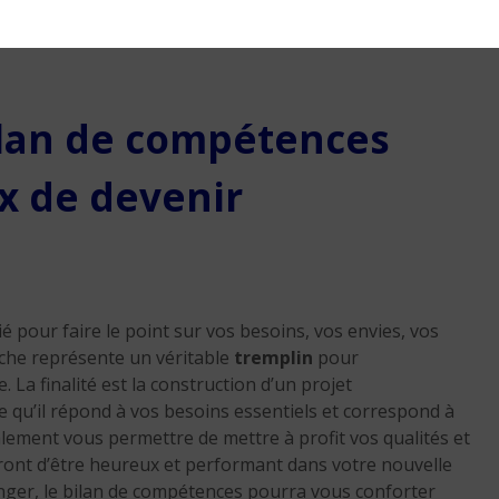
rit au Répertoire des métiers depuis plus de dix ans, et
 l’artisanat ou des actions de formation.
ilan de compétences
ix de devenir
 pour faire le point sur vos besoins, vos envies, vos
che représente un véritable
tremplin
pour
La finalité est la construction d’un projet
ie qu’il répond à vos besoins essentiels et correspond à
lement vous permettre de mettre à profit vos qualités et
iront d’être heureux et performant dans votre nouvelle
anger, le bilan de compétences pourra vous conforter