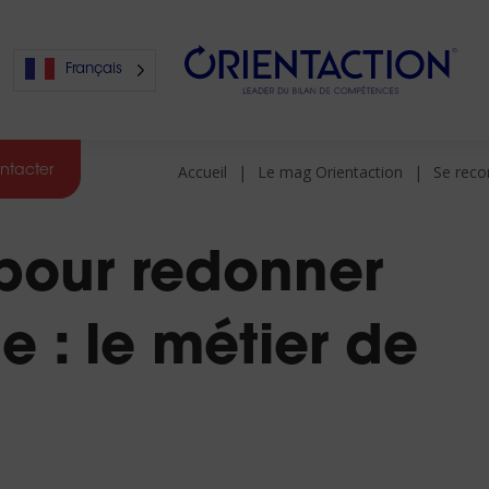
Français
Accueil
Le mag Orientaction
Se reco
ntacter
s
 pour redonner
s
e : le métier de