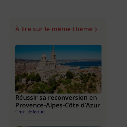
À lire sur le même thème
n en
Réussir sa reconversion en
Réussir 
Provence-Alpes-Côte d’Azur
Nouvell
9 min. de lecture
9 min. de lect