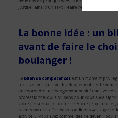
deux ans de pratique dans le métier, ou d’être insc
justifier ainsi d’un savoir-faire reconnu au titre de
La bonne idée : un b
avant de faire le cho
boulanger !
Le
bilan de compétences
est un moment privilégié
forces et vos axes de développement. Cette démar
entreprendre un changement positif dans votre vie. 
professionnel qui a du sens pour vous. Cela signif
votre personnalité profonde. Votre projet doit éga
talents naturels. Ces deux conditions vous garant
activité. Si vous avez comme idée de devenir boul