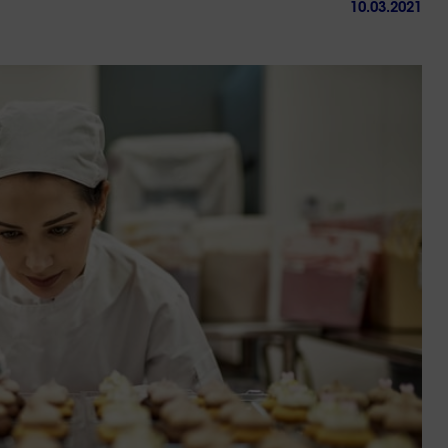
10.03.2021
ctez-
Trouver
us
une
agence
sous 24h
Réussir sa reconversio
Guyane
9 min. de lecture