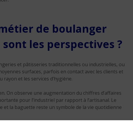
Réussir sa reconversio
Guadeloupe
9 min. de lecture
métier de boulanger
 sont les perspectives ?
geries et pâtisseries traditionnelles ou industrielles, ou
yennes surfaces, parfois en contact avec les clients et
u rayon et les services d’hygiène.
ien. On observe une augmentation du chiffres d’affaires
rtante pour l’industriel par rapport à l’artisanal. Le
e et la baguette reste un symbole de la vie quotidienne
rie continuent de progresser, ce qui génère un