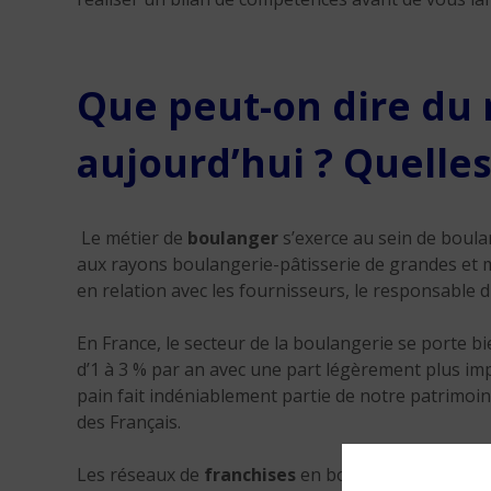
Que peut-on dire du 
aujourd’hui ? Quelles
Le métier de
boulanger
s’exerce au sein de boulan
aux rayons boulangerie-pâtisserie de grandes et mo
en relation avec les fournisseurs, le responsable d
En France, le secteur de la boulangerie se porte b
d’1 à 3 % par an avec une part légèrement plus impo
pain fait indéniablement partie de notre patrimoin
des Français.
Les réseaux de
franchises
en boulangerie-pâtisse