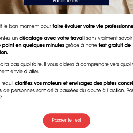
et la confiance
8 min. de lecture
langer par la
tait le bon moment pour
faire évoluer votre vie professionne
 continue ?
entez un
décalage avec votre travail
sans vraiment savoir
le point en quelques minutes
grâce à notre
test gratuit de
ion.
nce dans la profession. Dans le cadre de la formation
 dira pas quoi faire. Il vous aidera à comprendre vers quoi
 apprentissage. Ce diplôme est également accessible par
ent envie d’aller.
is en un an seulement. C’est le cas aussi pour des
Trente messages drôle
pâtissier ou
BP boulanger
.
 recul,
clarifiez vos moteurs et envisagez des pistes concr
gentils pour souhaiter
ers de personnes sont déjà passées du doute à l’action. Po
 chambres des Métiers et de l’Artisanat aux
bon anniversaire
?
tulaires d’un CAP, BEP, ou d’un diplôme reconnu de
4 min. de lecture
faut justifier d’une expérience professionnelle de trois
ne dans le métier concerné. Le titre de
Maître Artisan
Passer le test
vet de maîtrise (BM)
boulanger (niveau bac+2), avec