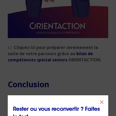
👉
Cliquez ici pour préparer sereinement la
suite de votre parcours grâce au
bilan de
compétences spécial seniors
ORIENTACTION.
Conclusion
Du premier choix scolaire à la fin de carrière,
ORIENTACTION
défend une vision cohérente et
Rester ou vous reconvertir ? Faites
humaniste de l’orientation : celle d’un