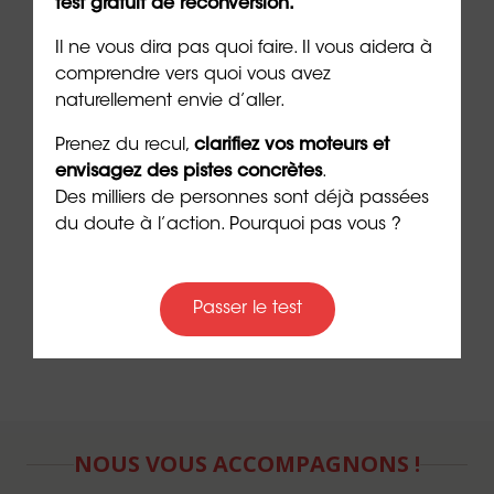
test gratuit de reconversion.
➡️
Passez maintenant le test d’orientation
Study®
et identifiez les filières et métiers qui
Il ne vous dira pas quoi faire. Il vous aidera à
vous correspondent.
comprendre vers quoi vous avez
naturellement envie d’aller.
➡️
Faites reconnaître votre expérience
Prenez du recul,
clarifiez vos moteurs et
professionnelle grâce à l’
accompagnement VAE
envisagez des pistes concrètes
.
ORIENTACTION.
Des milliers de personnes sont déjà passées
du doute à l’action. Pourquoi pas vous ?
➡️
Procurez-vous le livre
Faites-le maintenant !
d’Emeric Lebreton et passez à l’action dès
aujourd’hui.
Passer le test
NOUS VOUS ACCOMPAGNONS !