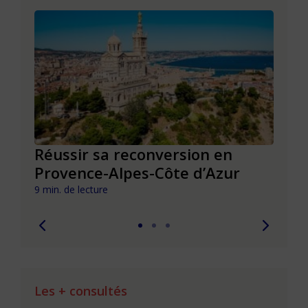
Réussir sa reconversion en
Réus
Provence-Alpes-Côte d’Azur
de l
9 min. de lecture
9 min. 
Les + consultés