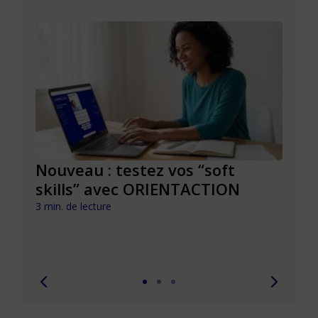
le à
Nouveau : testez vos “soft
Se r
t que
skills” avec ORIENTACTION
burn
com
3 min. de lecture
peut
6 min. 