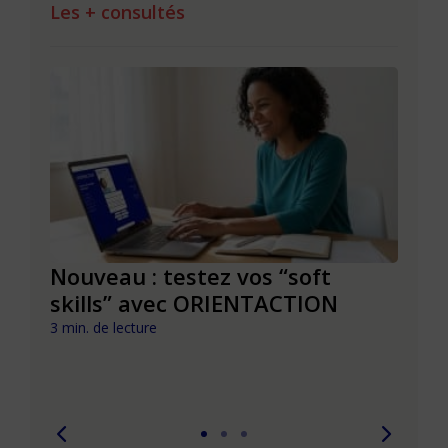
Les + consultés
le à
Nouveau : testez vos “soft
Se r
t que
skills” avec ORIENTACTION
burn
com
3 min. de lecture
peut
6 min. 