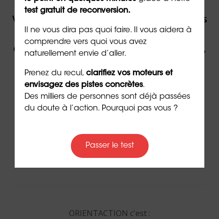
test gratuit de reconversion.
Vous souhaitez être accompagné(e) dans
Il ne vous dira pas quoi faire. Il vous aidera à
votre reconversion ou dans votre
comprendre vers quoi vous avez
évolution professionnelle par un expert,
naturellement envie d’aller.
contactez ORIENTACTION.
Prenez du recul,
clarifiez vos moteurs et
envisagez des pistes concrètes
.
Contacter un(e) conseiller(ère)
Des milliers de personnes sont déjà passées
du doute à l’action. Pourquoi pas vous ?
Via
le formulaire de contact
en ligne
Passer le test
Par téléphone au
02 43 72 25 88
Ou par email à l’adresse
info@orientaction.com
ORIENTACTION c'est :