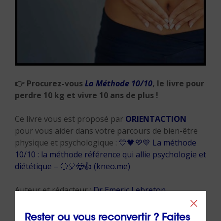
👉
Procurez-vous
La Méthode 10/10
, le livre pour
perdre 10 kg et vivre 10 ans de plus !
Ce livre vous est proposé par
ORIENTACTION
pour vous aider dans votre parcours de bien-être
physique et psychologique :
💛🧡💜💙 La méthode
10/10 : la méthode référence qui allie psychologie et
diététique – 🔵🎈😍👍 (kneo.me)
Auteur et rédacteur :
Dr Emeric Lebreton
,
cofondateur et dirigeant du groupe
ORIENTACTION
(24/07/2024)
Rester ou vous reconvertir ? Faites