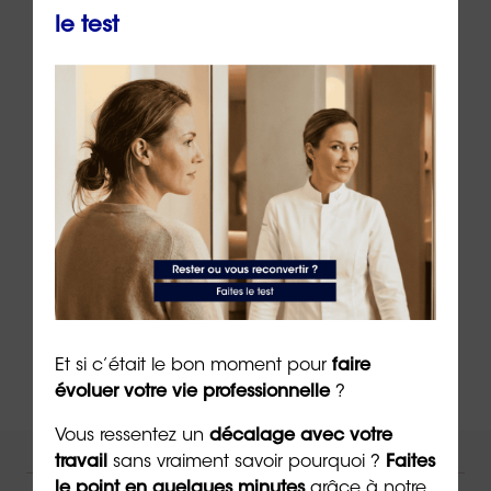
le test
***
➡️
Évaluez gratuitement vos soft skills avec
Harmony
➡️
Réservez maintenant votre
programme Skill
Spark
et rallumez l’étincelle de votre vie
professionnelle
➡️
Procurez-vous «
ANIMA
», le jeu de cartes des
animaux totems
Et si c’était le bon moment pour
faire
évoluer votre vie professionnelle
?
Vous ressentez un
décalage avec votre
travail
sans vraiment savoir pourquoi ?
Faites
NOUS VOUS ACCOMPAGNONS !
le point en quelques minutes
grâce à notre