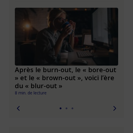
Après le burn-out, le « bore-out
Slas
» et le « brown-out », voici l’ère
du t
du « blur-out »
6 min. 
8 min. de lecture