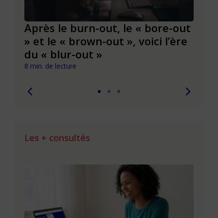
Après le burn-out, le « bore-out
Slas
» et le « brown-out », voici l’ère
du t
du « blur-out »
6 min. 
8 min. de lecture
Les + consultés