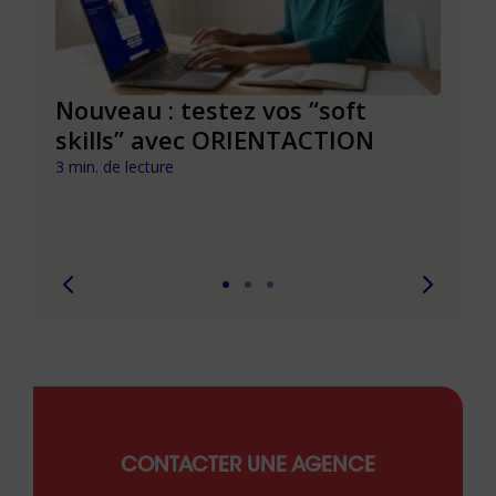
le à
Nouveau : testez vos “soft
Se r
t que
skills” avec ORIENTACTION
burn
com
3 min. de lecture
peut
6 min. 
CONTACTER UNE AGENCE