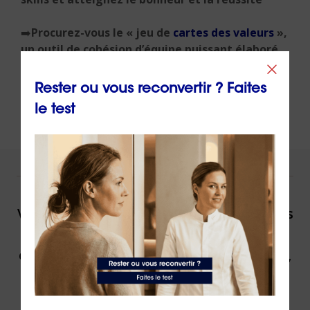
➡️
Procurez-vous le « jeu de
cartes des valeurs
»,
un outil de cohésion d’équipe puissant
élaboré
par ORIENTACTION
Rester ou vous reconvertir ? Faites
le test
NOUS VOUS ACCOMPAGNONS !
Vous souhaitez être accompagné(e) dans
votre reconversion ou dans votre
évolution professionnelle par un expert,
contactez ORIENTACTION.