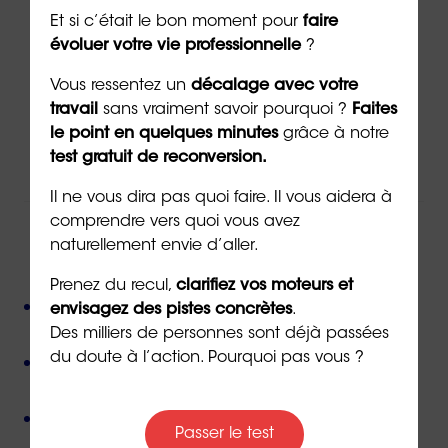
Contacter un(e) conseiller(ère)
Et si c’était le bon moment pour
faire
évoluer votre vie professionnelle
?
Vous ressentez un
décalage avec votre
Via
le formulaire de contact
en ligne
travail
sans vraiment savoir pourquoi ?
Faites
Par téléphone au
02 43 72 25 88
le point en quelques minutes
grâce à notre
Ou par email à l’adresse
info@orientaction.com
test gratuit de reconversion.
Il ne vous dira pas quoi faire. Il vous aidera à
comprendre vers quoi vous avez
naturellement envie d’aller.
ORIENTACTION c'est :
Prenez du recul,
clarifiez vos moteurs et
Plus de 800 consultant(e)s expérimenté(e)s
envisagez des pistes concrètes
.
présent(e)s partout en France,
Des milliers de personnes sont déjà passées
Près de 50 000 personnes accompagnées
depuis
du doute à l’action. Pourquoi pas vous ?
sa création,
Des valeurs humanistes de
bienveillance
et de
Passer le test
non-jugement
,