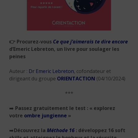
👉
Procurez-vous
Ce que j’aimerais te dire encore
d’Emeric Lebreton, un livre pour soulager les
peines
Auteur :
Dr Emeric Lebreton
, cofondateur et
dirigeant du groupe
ORIENTACTION
(04/10/2024)
***
➡️
Passez gratuitement le test : «
explorez
votre
ombre jungienne
»
➡️
Découvrez la
Méthode 16
: développez 16 soft
skills et atteignez le bonheur et la réussite