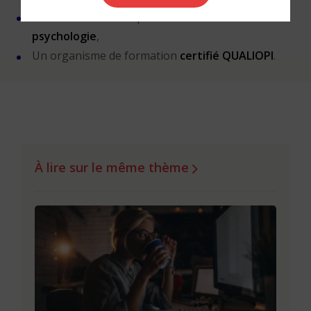
Une méthode créée par
un docteur en
psychologie
,
Un organisme de formation
certifié QUALIOPI
.
À lire sur le même thème