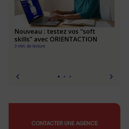
le à
Nouveau : testez vos “soft
Se r
t que
skills” avec ORIENTACTION
burn
com
3 min. de lecture
peut
6 min. 
CONTACTER UNE AGENCE