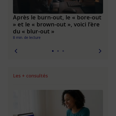
Après le burn-out, le « bore-out
Slas
» et le « brown-out », voici l’ère
du t
du « blur-out »
6 min. 
8 min. de lecture
Les + consultés