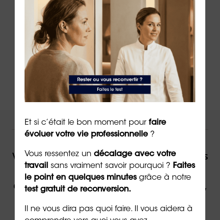
➡️
En savoir plus sur le
bilan de
compétences
comme outil de reconversion
➡️
Passez aussi le test des 7 besoins
professionnels et personnels
Needs
®
Et si c’était le bon moment pour
faire
NOUS VOUS ACCOMPAGNONS !
évoluer votre vie professionnelle
?
Vous souhaitez être accompagné(e) dans
Vous ressentez un
décalage avec votre
travail
sans vraiment savoir pourquoi ?
Faites
votre reconversion ou dans votre
le point en quelques minutes
grâce à notre
évolution professionnelle par un expert,
test gratuit de reconversion.
contactez ORIENTACTION.
Il ne vous dira pas quoi faire. Il vous aidera à