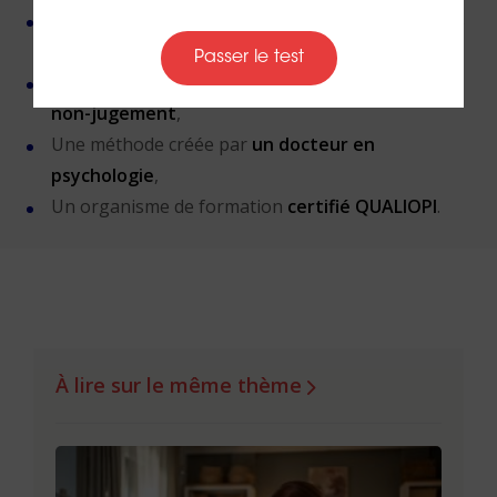
Près de 50 000 personnes accompagnées
depuis
sa création,
Passer le test
Des valeurs humanistes de
bienveillance
et de
non-jugement
,
Une méthode créée par
un docteur en
psychologie
,
Un organisme de formation
certifié QUALIOPI
.
À lire sur le même thème