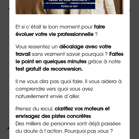
évolution professionnelle par un expert,
contactez ORIENTACTION.
Et si c’était le bon moment pour
faire
évoluer votre vie professionnelle
?
Contacter un(e) conseiller(ère)
Vous ressentez un
décalage avec votre
travail
sans vraiment savoir pourquoi ?
Faites
le point en quelques minutes
grâce à notre
Via
le formulaire de contact
en ligne
test gratuit de reconversion.
Par téléphone au
02 43 72 25 88
Ou par email à l’adresse
info@orientaction.com
Il ne vous dira pas quoi faire. Il vous aidera à
comprendre vers quoi vous avez
naturellement envie d’aller.
Prenez du recul,
clarifiez vos moteurs et
ORIENTACTION c'est :
envisagez des pistes concrètes
.
Des milliers de personnes sont déjà passées
Plus de 800 consultant(e)s expérimenté(e)s
du doute à l’action. Pourquoi pas vous ?
présent(e)s partout en France,