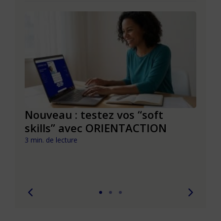
le à
Nouveau : testez vos “soft
Se r
t que
skills” avec ORIENTACTION
burn
com
3 min. de lecture
peut
6 min. 