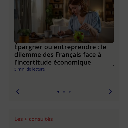
Épargner ou entreprendre : le
Faut
s
dilemme des Français face à
pier
l’incertitude économique
jeu 
5 min. de lecture
7 min. 
Les + consultés