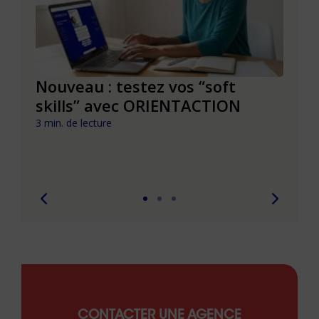
le à
Nouveau : testez vos “soft
Se r
t que
skills” avec ORIENTACTION
burn
com
3 min. de lecture
peut
6 min. 
CONTACTER UNE AGENCE