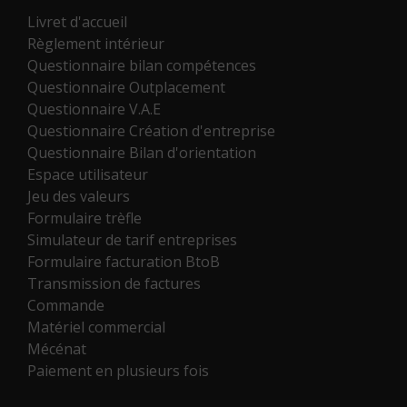
Livret d'accueil
Règlement intérieur
Questionnaire bilan compétences
Questionnaire Outplacement
Questionnaire V.A.E
Questionnaire Création d'entreprise
Questionnaire Bilan d'orientation
Espace utilisateur
Jeu des valeurs
Formulaire trèfle
Simulateur de tarif entreprises
Formulaire facturation BtoB
Transmission de factures
Commande
Matériel commercial
Mécénat
Paiement en plusieurs fois
02 43 72 25 88 *
Contactez-nous
*Numéro national non surtaxé