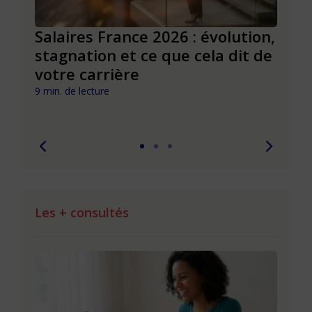
venir
Salaires France 2026 : évolution,
Infl
ont
stagnation et ce que cela dit de
évol
votre carrière
carr
imp
9 min. de lecture
8 min. 
Les + consultés