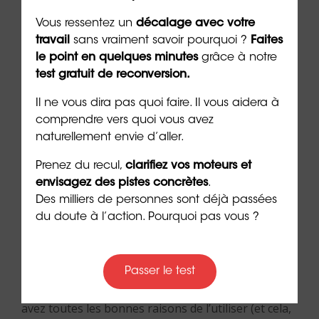
Vous ressentez un
décalage avec votre
travail
sans vraiment savoir pourquoi ?
Faites
8. Les outils pour réussir
le point en quelques minutes
grâce à notre
test gratuit de reconversion.
le Dry January
Il ne vous dira pas quoi faire. Il vous aidera à
comprendre vers quoi vous avez
À l’ère du numérique, des applications pour vous
naturellement envie d’aller.
accompagner dans le
Dry January
existent ! On
Prenez du recul,
clarifiez vos moteurs et
peut citer
Try Dry
, l’application de la campagne
envisagez des pistes concrètes
.
officielle, votre
partenaire pour un arrêt total de
Des milliers de personnes sont déjà passées
l’alcool
.
du doute à l’action. Pourquoi pas vous ?
Bien plus qu’une simple app en ligne pour suivre
votre non consommation d’alcool, elle vous permet
Passer le test
de mesurer efficacement les calories perdues et les
économies réalisées. Totalement gratuite, vous
avez toutes les bonnes raisons de l’utiliser (et cela,