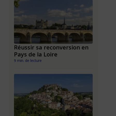
n en
Réussir sa reconversion en
Réussir 
Pays de la Loire
Mayott
9 min. de lecture
9 min. de lect