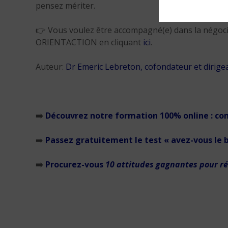
pensez mériter.
👉 Vous voulez être accompagné(e) dans la négocia
ORIENTACTION en cliquant
ici
.
Auteur:
Dr Emeric Lebreton, cofondateur et diri
➡️
Découvrez notre formation 100% online : c
➡️
Passez gratuitement le test « avez-vous le
➡️
Procurez-vous
10 attitudes gagnantes pour ré