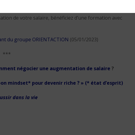
tion de votre salaire, bénéficiez d’une formation avec
geant du groupe ORIENTACTION
(05/01/2023)
***
omment négocier une augmentation de salaire
?
 bon mindset*
pour devenir riche ? » (
* état d’esprit)
ussir dans la vie