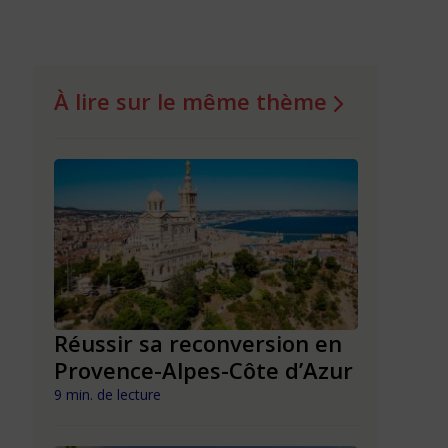
À lire sur le même thème
n en
Réussir sa reconversion en
Réussir 
Provence-Alpes-Côte d’Azur
Nouvell
9 min. de lecture
9 min. de lect