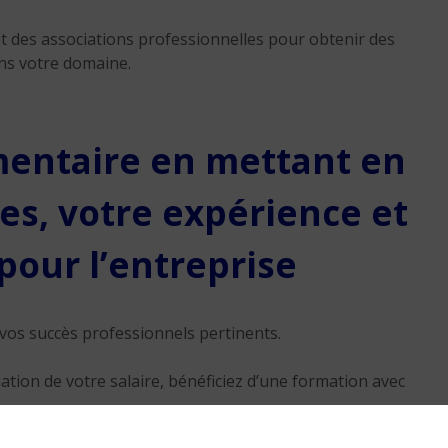
Réussir sa reconversio
 et des associations professionnelles pour obtenir des
Guadeloupe
ns votre domaine.
9 min. de lecture
mentaire en mettant en
s, votre expérience et
pour l’entreprise
e vos succès professionnels pertinents.
tion de votre salaire, bénéficiez d’une formation avec