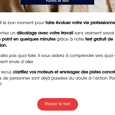
et la confiance
 vous souhaitez, demandez s’il y a d’autres avantages que
mentaires ou un meilleur package de bien-être.
8 min. de lecture
tait le bon moment pour
faire évoluer votre vie professionne
fier votre demande de
entez un
décalage avec votre travail
sans vraiment savoir
le point en quelques minutes
grâce à notre
test gratuit de
ion.
nt des preuves de votre
 dira pas quoi faire. Il vous aidera à comprendre vers quoi
’entreprise
ent envie d’aller.
Trente messages drôle
 recul,
clarifiez vos moteurs et envisagez des pistes concr
gentils pour souhaiter
ers de personnes sont déjà passées du doute à l’action. Po
ussite de l’entreprise ou comment vous pouvez lui
bon anniversaire
?
4 min. de lecture
alaire n’est pas seulement une question de chiffres, mais
Passer le test
fessionnelle. Si vous vous préparez adéquatement et
s avez de bonnes chances d’obtenir le salaire que vous