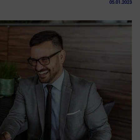
05.01.2023
ctez-
Trouver
us
une
agence
sous 24h
Réussir sa reconversio
Guyane
9 min. de lecture