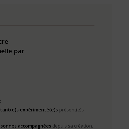
tre
elle par
:
ltant(e)s expérimenté(e)s
présent(e)s
ersonnes accompagnées
depuis sa création,