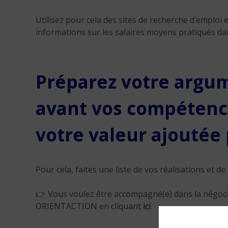
Utilisez pour cela des sites de recherche d’emploi
informations sur les salaires moyens pratiqués da
Préparez votre argu
avant vos compétence
votre valeur ajoutée 
Pour cela, faites une liste de vos réalisations et d
👉 Vous voulez être accompagné(e) dans la négocia
ORIENTACTION en cliquant
ici
.