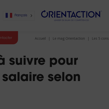
Français
Accueil
Le mag Orientaction
Les 5 cons
ntacter
s
à suivre pour
s
 salaire selon