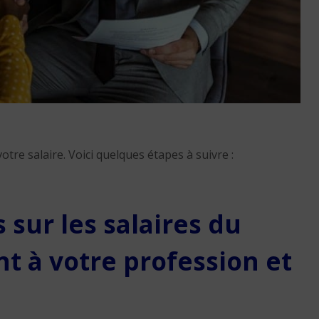
Réussir sa reconversio
Martinique
otre salaire. Voici quelques étapes à suivre :
9 min. de lecture
 sur les salaires du
 à votre profession et