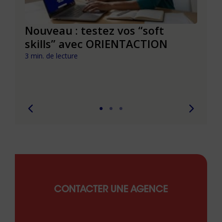
le à
Nouveau : testez vos “soft
Se r
t que
skills” avec ORIENTACTION
burn
com
3 min. de lecture
peut
6 min. 
CONTACTER UNE AGENCE