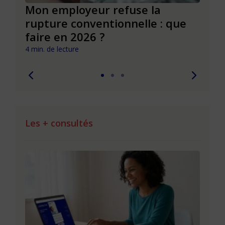
de
Mon employeur refuse la
Réus
rupture conventionnelle : que
conv
faire en 2026 ?
pièg
4 min. de lecture
4 min. 
Les + consultés