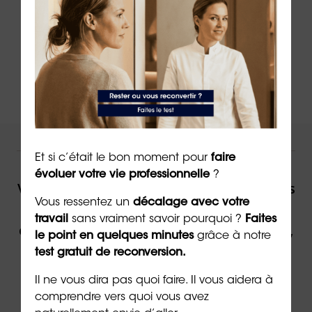
➡️
En savoir plus sur l’accompagnement
VAE
ORIENTACTION
NOUS VOUS ACCOMPAGNONS !
Et si c’était le bon moment pour
faire
évoluer votre vie professionnelle
?
Vous souhaitez être accompagné(e) dans
Vous ressentez un
décalage avec votre
votre reconversion ou dans votre
travail
sans vraiment savoir pourquoi ?
Faites
évolution professionnelle par un expert,
le point en quelques minutes
grâce à notre
contactez ORIENTACTION.
test gratuit de reconversion.
Il ne vous dira pas quoi faire. Il vous aidera à
comprendre vers quoi vous avez
Contacter un(e) conseiller(ère)