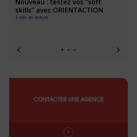
le à
Nouveau : testez vos “soft
Se r
t que
skills” avec ORIENTACTION
burn
com
3 min. de lecture
peut
6 min. 
CONTACTER UNE AGENCE