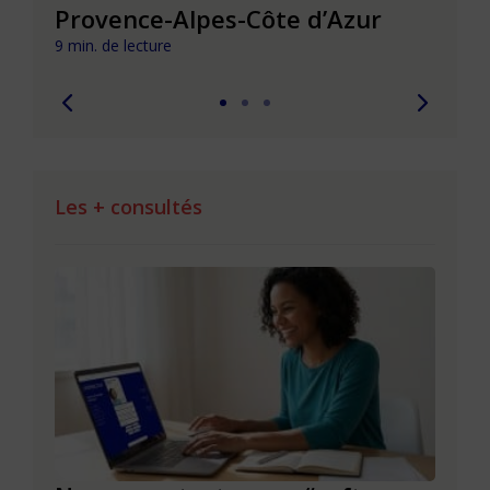
Provence-Alpes-Côte d’Azur
de l
9 min. de lecture
9 min. 
Les + consultés