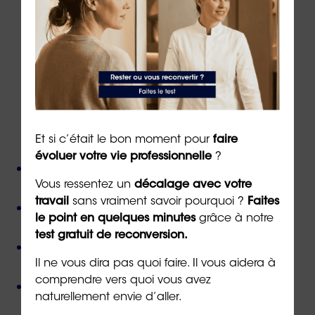
Via
le formulaire de contact
en ligne
Par téléphone au
02 43 72 25 88
Ou par email à l’adresse
info@orientaction.com
ORIENTACTION c'est :
Et si c’était le bon moment pour
faire
évoluer votre vie professionnelle
?
Plus de 800 consultant(e)s expérimenté(e)s
présent(e)s partout en France,
Vous ressentez un
décalage avec votre
travail
sans vraiment savoir pourquoi ?
Faites
Près de 50 000 personnes accompagnées
depuis
le point en quelques minutes
grâce à notre
sa création,
test gratuit de reconversion.
Des valeurs humanistes de
bienveillance
et de
non-jugement
,
Il ne vous dira pas quoi faire. Il vous aidera à
comprendre vers quoi vous avez
Une méthode créée par
un docteur en
naturellement envie d’aller.
psychologie
,