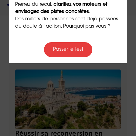
Un organisme de formation
certifié QUALIOPI
.
Prenez du recul,
clarifiez vos moteurs et
envisagez des pistes concrètes
.
Des milliers de personnes sont déjà passées
du doute à l’action. Pourquoi pas vous ?
Passer le test
À lire sur le même thème
Réussir sa reconversion en
Réus