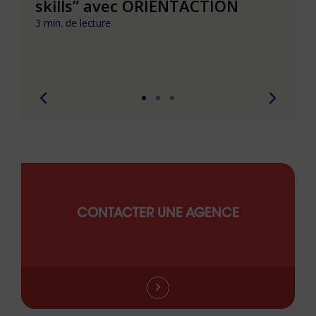
t que
skills” avec ORIENTACTION
burn
com
3 min. de lecture
peut
6 min. 
CONTACTER UNE AGENCE