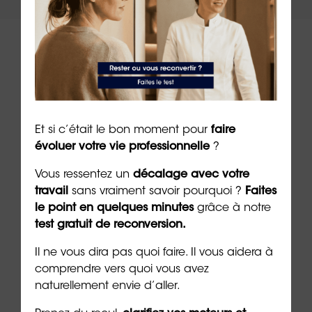
À lire sur le même thème
Et si c’était le bon moment pour
faire
évoluer votre vie professionnelle
?
Vous ressentez un
décalage avec votre
travail
sans vraiment savoir pourquoi ?
Faites
le point en quelques minutes
grâce à notre
test gratuit de reconversion.
Il ne vous dira pas quoi faire. Il vous aidera à
comprendre vers quoi vous avez
Réussir sa reconversion en
Réus
naturellement envie d’aller.
Provence-Alpes-Côte d’Azur
de l