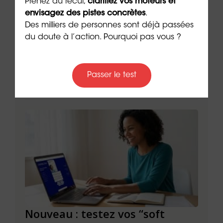
Prenez du recul,
clarifiez vos moteurs et
9 min. de lecture
9 min. 
envisagez des pistes concrètes
.
Des milliers de personnes sont déjà passées
du doute à l’action. Pourquoi pas vous ?
Passer le test
Les + consultés
le à
Nouveau : testez vos “soft
Se r