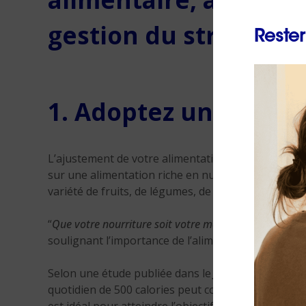
gestion du stress :
Rester
1. Adoptez une alime
L’ajustement de votre alimentation est crucial po
sur une alimentation riche en nutriments plutôt qu
variété de fruits, de légumes, de
protéines
maigres 
“
Que votre nourriture soit votre médicament, et que 
soulignant l’importance de l’alimentation pour la s
Selon une étude publiée dans le
Journal of the Am
quotidien de 500 calories peut conduire à une pert