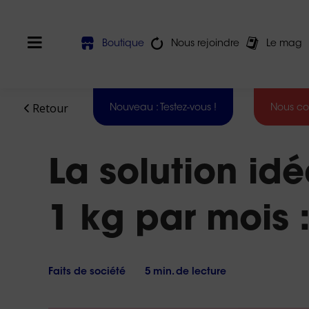
Boutique
Nous rejoindre
Le mag
Retour
Nouveau : Testez-vous !
Nous co
Nos
Devez-vous
agence
La solution id
faire une
sont
reconversion
?
ouverte
:
1 kg par mois 
Test des 16
Du
softs skills
lundi
Harmony®
au
vendredi
La
VAE
de
Faits de société
5 min. de lecture
est-
9h
elle
faite
à
pour