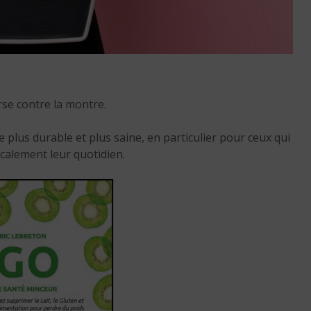
rse contre la montre.
Crise de confiance :
pourquoi les Français s
 plus durable et plus saine, en particulier pour ceux qui
détournent de plus en 
calement leur quotidien.
de la politique ?
6 min. de lecture