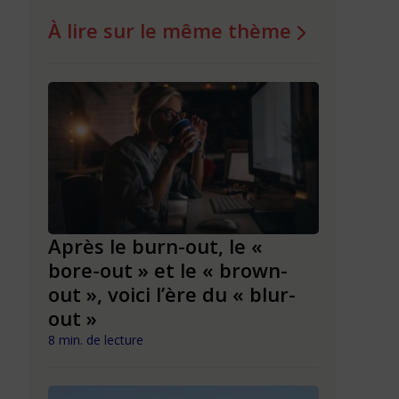
À lire sur le même thème
ir
Après le burn-out, le «
Hypercon
ce
bore-out » et le « brown-
individu
out », voici l’ère du « blur-
nouveau
out »
notre s
8 min. de lecture
6 min. de lect