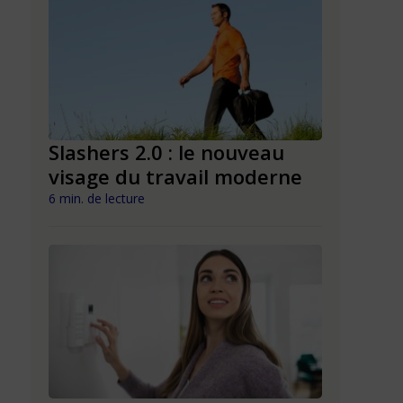
Slashers 2.0 : le nouveau
Quand l
e
visage du travail moderne
promet d
plus
mentale
6 min. de lecture
de la fra
7 min. de lect