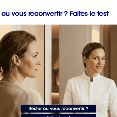
 ou vous reconvertir ? Faites le test
Prévenir les maladies
professionnelles en fai
ntation équilibrée
un bilan de compétenc
avec ORIENTACTION
2 min. de lecture
ur
perdre du poids
de manière saine. Concentrez-vous
e simplement sur la réduction calorique. Incluez une
et de grains entiers.
votre médicament soit votre nourriture
,” disait Hippocrate,
anté globale.
erican Dietetic Association
, réduire l’apport calorique
e de poids régulière d’environ 0.5 kg par semaine, ce qui