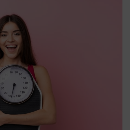
ctez-
Trouver
us
une
agence
sous 24h
Entre écologie et pouvo
d’achat, les Français fa
aux contradictions du
débat politique
6 min. de lecture