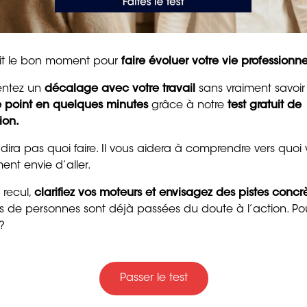
sans effort excessif.
50 messages
d’encouragement puis
pour raviver la motivat
 physique dans votre
et la confiance
tait le bon moment pour
faire évoluer votre vie professionne
8 min. de lecture
entez un
décalage avec votre travail
sans vraiment savoir
le point en quelques minutes
grâce à notre
test gratuit de
ion.
plan de
perte de poids
. Vous n’avez pas besoin de vous
 dira pas quoi faire. Il vous aidera à comprendre vers quoi
our.
ent envie d’aller.
 recul,
clarifiez vos moteurs et envisagez des pistes concr
emaine, peut suffire pour augmenter votre dépense
ers de personnes sont déjà passées du doute à l’action. Po
.
?
Trente messages drôle
s votre routine, elle requiert peu d’équipement et peut être
gentils pour souhaiter
hillips de l’Harvard Medical School.
bon anniversaire
Passer le test
4 min. de lecture
ré que 150 minutes d’activité physique modérée par