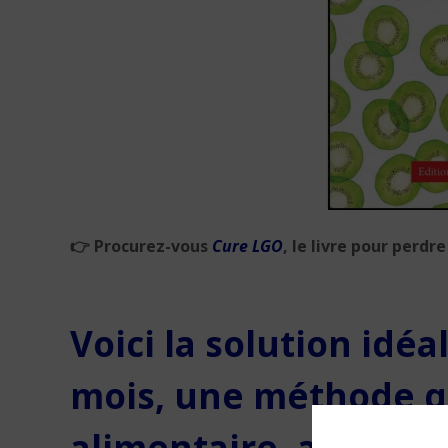
👉
Procurez-vous
Cure LGO
, le livre pour perdr
Voici la solution idé
mois, une méthode qu
alimentaire, activité