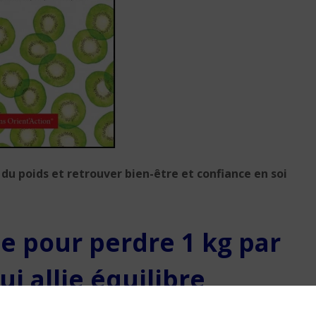
Ces gens qui se
construisent des famil
de remplacement
5 min. de lecture
e du poids et retrouver bien-être et confiance en soi
ale pour perdre 1 kg par
i allie équilibre
 physique régulière et