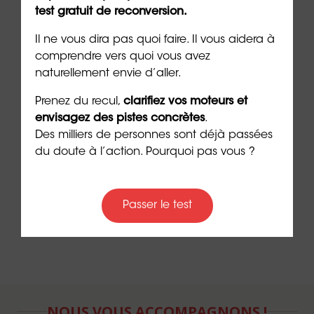
test gratuit de reconversion.
ORIENTACTION
(09/07/2024)
Il ne vous dira pas quoi faire. Il vous aidera à
***
comprendre vers quoi vous avez
naturellement envie d’aller.
➡️
Passez maintenant le
test d’Einstein
et
découvrez votre zone de génie
Prenez du recul,
clarifiez vos moteurs et
envisagez des pistes concrètes
.
➡️
Découvrez les 5 raisons de faire un
bilan de
Des milliers de personnes sont déjà passées
compétences
avec ORIENTACTION en vidéo
du doute à l’action. Pourquoi pas vous ?
➡️
Procurez-vous «
ANIMA
», le jeu de cartes des
animaux totems
Passer le test
NOUS VOUS ACCOMPAGNONS !