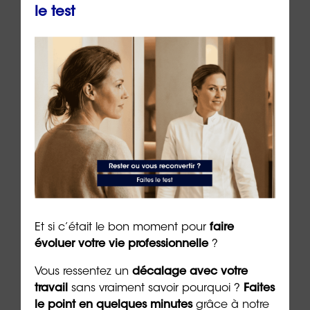
le test
👉
Procurez-vous
La Méthode 10/10
, le livre pour
perdre 10 kg et vivre 10 ans de plus !
Ce livre vous est proposé par
ORIENTACTION
pour vous aider dans votre parcours de bien-être
physique et psychologique :
💛🧡💜💙 La méthode
Et si c’était le bon moment pour
faire
10/10 : la méthode référence qui allie psychologie et
évoluer votre vie professionnelle
?
diététique – 🔵🎈😍👍 (kneo.me)
Vous ressentez un
décalage avec votre
travail
sans vraiment savoir pourquoi ?
Faites
Auteur et rédacteur :
Dr Emeric Lebreton
,
le point en quelques minutes
grâce à notre
cofondateur et dirigeant du groupe