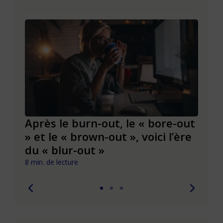
Après le burn-out, le « bore-out
Slas
» et le « brown-out », voici l’ère
du t
du « blur-out »
6 min. 
8 min. de lecture