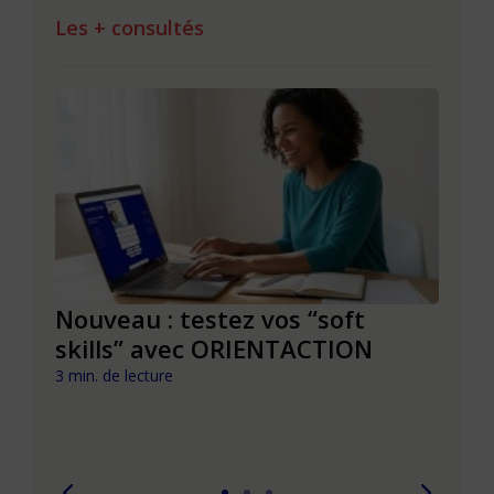
Les + consultés
le à
Nouveau : testez vos “soft
Se r
t que
skills” avec ORIENTACTION
burn
com
3 min. de lecture
peut
6 min. 