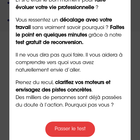
Et si c’était le bon moment pour
faire
Une méthode créée par
un docteur en
évoluer votre vie professionnelle
?
psychologie
,
Un organisme de formation
certifié QUALIOPI
.
Vous ressentez un
décalage avec votre
travail
sans vraiment savoir pourquoi ?
Faites
le point en quelques minutes
grâce à notre
test gratuit de reconversion.
Il ne vous dira pas quoi faire. Il vous aidera à
comprendre vers quoi vous avez
À lire sur le même thème
naturellement envie d’aller.
Prenez du recul,
clarifiez vos moteurs et
envisagez des pistes concrètes
.
Des milliers de personnes sont déjà passées
du doute à l’action. Pourquoi pas vous ?
Passer le test