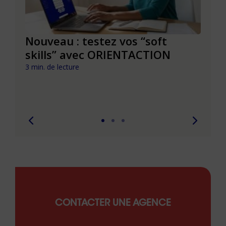
le à
Nouveau : testez vos “soft
Se r
t que
skills” avec ORIENTACTION
burn
com
3 min. de lecture
peut
6 min. 
CONTACTER UNE AGENCE