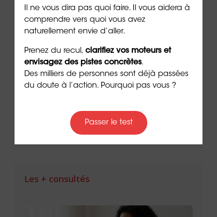
Il ne vous dira pas quoi faire. Il vous aidera à
comprendre vers quoi vous avez
naturellement envie d’aller.
Prenez du recul,
clarifiez vos moteurs et
envisagez des pistes concrètes
.
Des milliers de personnes sont déjà passées
Réussir sa reconversion en
Réus
du doute à l’action. Pourquoi pas vous ?
Provence-Alpes-Côte d’Azur
de l
9 min. de lecture
9 min. 
Passer le test
Les + consultés