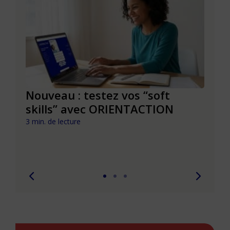
le à
Nouveau : testez vos “soft
Se r
t que
skills” avec ORIENTACTION
burn
com
3 min. de lecture
peut
6 min. 