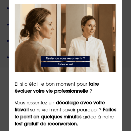
Près de 50 000 personnes accompagnées
depuis
sa création,
Des valeurs humanistes de
bienveillance
et de
non-jugement
,
Une méthode créée par
un docteur en
psychologie
,
Un organisme de formation
certifié QUALIOPI
.
Et si c’était le bon moment pour
faire
évoluer votre vie professionnelle
?
À lire sur le même thème
Vous ressentez un
décalage avec votre
travail
sans vraiment savoir pourquoi ?
Faites
le point en quelques minutes
grâce à notre
test gratuit de reconversion.