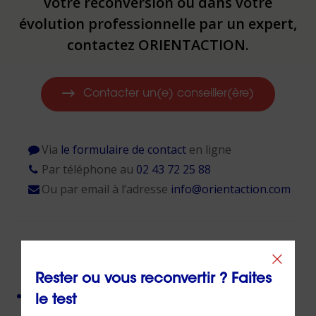
votre reconversion ou dans votre
évolution professionnelle par un expert,
contactez ORIENTACTION.
Contacter un(e) conseiller(ère)
Via
le formulaire de contact
en ligne
Par téléphone au
02 43 72 25 88
Ou par email à l’adresse
info@orientaction.com
ORIENTACTION c'est :
Rester ou vous reconvertir ? Faites
Plus de 800 consultant(e)s expérimenté(e)s
le test
présent(e)s partout en France,