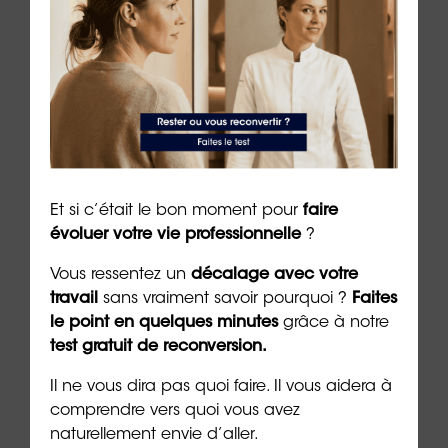
le à
Nouveau : testez vos “soft
Se r
t que
skills” avec ORIENTACTION
burn
com
3 min. de lecture
peut
6 min. 
Et si c’était le bon moment pour
faire
évoluer votre vie professionnelle
?
Vous ressentez un
décalage avec votre
travail
sans vraiment savoir pourquoi ?
Faites
le point en quelques minutes
grâce à notre
test gratuit de reconversion.
CONTACTER UNE AGENCE
Il ne vous dira pas quoi faire. Il vous aidera à
comprendre vers quoi vous avez
naturellement envie d’aller.