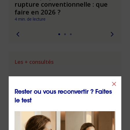
rupture conventionnelle : que
conv
faire en 2026 ?
pièg
4 min. de lecture
4 min. 
Les + consultés
Rester ou vous reconvertir ? Faites
le test