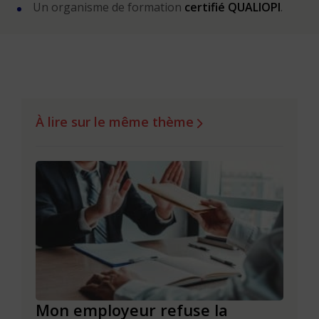
Un organisme de formation
certifié QUALIOPI
.
À lire sur le même thème
de
Mon employeur refuse la
Réus