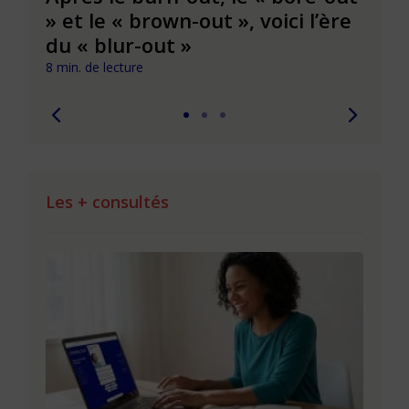
» et le « brown-out », voici l’ère
du t
du « blur-out »
6 min. 
8 min. de lecture
Les + consultés