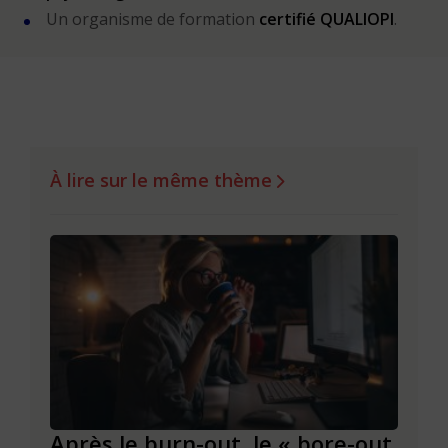
Un organisme de formation
certifié QUALIOPI
.
À lire sur le même thème
Après le burn-out, le « bore-out
Slas