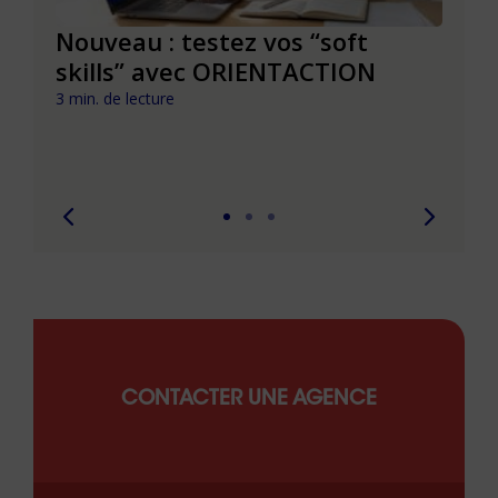
le à
Nouveau : testez vos “soft
Se r
t que
skills” avec ORIENTACTION
burn
com
3 min. de lecture
peut
6 min. 
CONTACTER UNE AGENCE