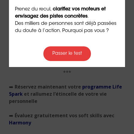
fat oxidation”
]
Prenez du recul,
clarifiez vos moteurs et
Analyse des effets de la cannelle sur le contrôle
envisagez des pistes concrètes
.
de la glycémie : [
Diabetes Care, 2012 –
Des milliers de personnes sont déjà passées
“Cinnamon intake lowers fasting blood
du doute à l’action. Pourquoi pas vous ?
glucose”
]
Auteur :
Dr Emeric Lebreton
, cofondateur et
Passer le test
dirigeant du groupe
ORIENTACTION
(27/08/2024)
***
➡️
Réservez maintenant votre
programme Life
Spark
et rallumez l’étincelle de votre vie
personnelle
➡️
Évaluez gratuitement vos soft skills avec
Harmony