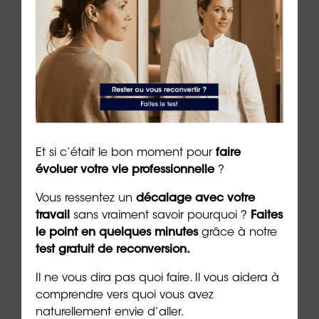
👉
Procurez-vous
La Méthode 10/10
, le livre pour
perdre 10 kg et vivre 10 ans de plus !
Et si c’était le bon moment pour
faire
Références :
évoluer votre vie professionnelle
?
Vous ressentez un
décalage avec votre
Étude sur le thé vert et la perte de poids :
travail
sans vraiment savoir pourquoi ?
Faites
[
Journal of Nutrition, 2011 – “Green tea
le point en quelques minutes
grâce à notre
catechins, caffeine and body-weight
test gratuit de reconversion.
regulation”
]
Recherche sur la capsaïcine et le métabolisme :
Il ne vous dira pas quoi faire. Il vous aidera à
[
American Journal of Clinical Nutrition, 2015 –
comprendre vers quoi vous avez
“Effects of capsaicin on energy expenditure and
naturellement envie d’aller.