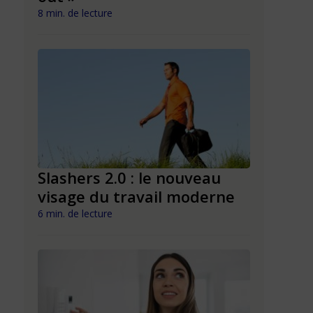
8 min. de lecture
6 min. de lect
Slashers 2.0 : le nouveau
Quand l
e
visage du travail moderne
promet d
plus
mentale
6 min. de lecture
de la fra
7 min. de lect