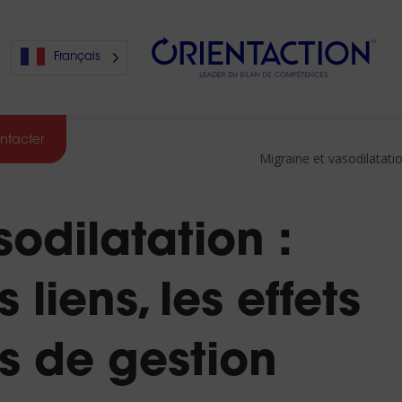
Français
ntacter
Migraine et vasodilatatio
s
odilatation :
s
liens, les effets
es de gestion