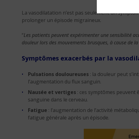
La vasodilatation n’est pas seulement un symptô
prolonger un épisode migraineux.
“
Les patients peuvent expérimenter une sensibilité acc
douleur lors des mouvements brusques, à cause de la
Symptômes exacerbés par la vasodil
Pulsations douloureuses
: la douleur peut s’i
l’augmentation du flux sanguin.
Nausée et vertiges
: ces symptômes peuvent êt
sanguine dans le cerveau.
Fatigue
: l’augmentation de l’activité métaboli
fatigue générale après un épisode.