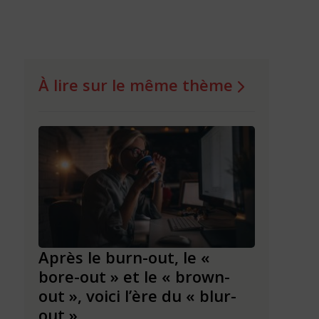
À lire sur le même thème
ir
Après le burn-out, le «
Hypercon
ce
bore-out » et le « brown-
individu
out », voici l’ère du « blur-
nouveau
out »
notre s