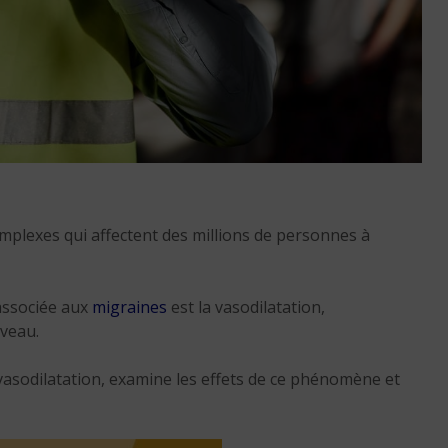
6 min. de lecture
plexes qui affectent des millions de personnes à
Crise de confiance :
pourquoi les Français s
détournent de plus en 
associée aux
migraines
est la vasodilatation,
rveau.
de la politique ?
6 min. de lecture
 vasodilatation, examine les effets de ce phénomène et