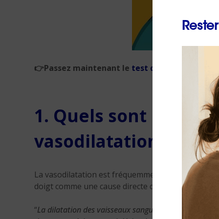
Rester
👉
Passez maintenant le
test d’Einstein
et déco
1. Quels sont les lie
vasodilatation ?
La vasodilatation est fréquemment observée penda
doigt comme une cause directe des douleurs resse
“
La dilatation des vaisseaux sanguins dans le cervea