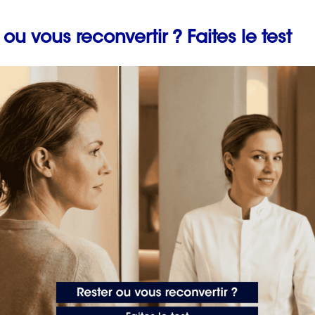
 ou vous reconvertir ? Faites le test
uvrez votre zone de génie
Prévenir les maladies
ns entre migraine et
professionnelles en fai
un bilan de compétenc
avec ORIENTACTION
2 min. de lecture
nt les épisodes migraineux et est souvent pointée du
nties pendant une migraine.
u peut entraîner une augmentation de la pression sanguine