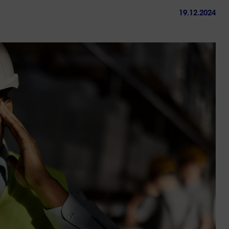
19.12.2024
ctez-
Trouver
us
une
agence
sous 24h
Entre écologie et pouvo
d’achat, les Français fa
aux contradictions du
débat politique