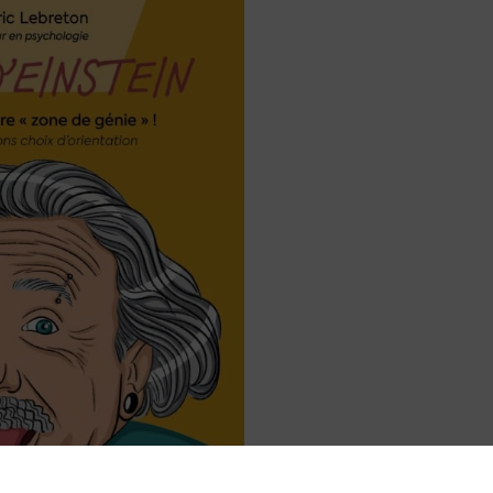
Ces gens qui se
construisent des famil
de remplacement
5 min. de lecture