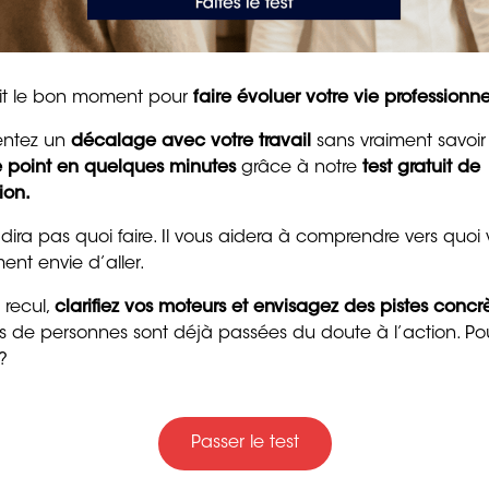
ristique de la migraine
,” explique le Dr. Fiona Lambert,
50 messages
tait le bon moment pour
faire évoluer votre vie professionne
d’encouragement puis
 vaisseaux sanguins peut être une réponse à
entez un
décalage avec votre travail
sans vraiment savoir
pour raviver la motivat
le point en quelques minutes
grâce à notre
test gratuit de
et la confiance
ion.
cherches suggèrent que les changements dans l’activité
8 min. de lecture
 dira pas quoi faire. Il vous aidera à comprendre vers quoi
ent envie d’aller.
comme le CGRP (peptide lié au gène de la calcitonine)
 à la sensation de douleur.
 recul,
clarifiez vos moteurs et envisagez des pistes concr
ers de personnes sont déjà passées du doute à l’action. Po
?
sodilatation sur les
Passer le test
Trente messages drôle