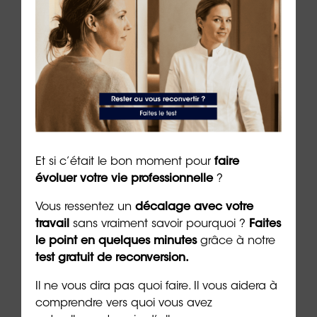
tiers
Se reconvertir dans la
Quel
cybersécurité : quelles
risq
formations choisir ?
4 min. 
5 min. de lecture
Et si c’était le bon moment pour
faire
Les + consultés
évoluer votre vie professionnelle
?
Vous ressentez un
décalage avec votre
travail
sans vraiment savoir pourquoi ?
Faites
le point en quelques minutes
grâce à notre
test gratuit de reconversion.
Il ne vous dira pas quoi faire. Il vous aidera à
comprendre vers quoi vous avez