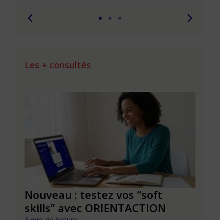
Les + consultés
le à
Nouveau : testez vos “soft
Se r
t que
skills” avec ORIENTACTION
burn
3 min. de lecture