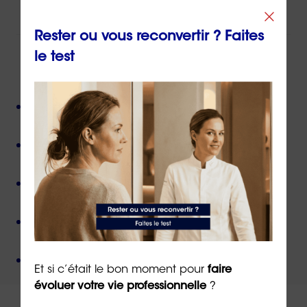
Ou par email à l’adresse
info@orientaction.com
Rester ou vous reconvertir ? Faites
le test
ORIENTACTION c'est :
Plus de 800 consultant(e)s expérimenté(e)s
présent(e)s partout en France,
Près de 50 000 personnes accompagnées
depuis
sa création,
Des valeurs humanistes de
bienveillance
et de
non-jugement
,
Une méthode créée par
un docteur en
psychologie
,
Un organisme de formation
certifié QUALIOPI
.
Et si c’était le bon moment pour
faire
évoluer votre vie professionnelle
?