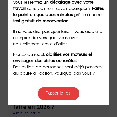
Vous ressentez un
décalage avec votre
travail
sans vraiment savoir pourquoi ?
Faites
le point en quelques minutes
grâce à notre
test gratuit de reconversion.
À lire sur le même thème
Il ne vous dira pas quoi faire. Il vous aidera à
comprendre vers quoi vous avez
naturellement envie d’aller.
Prenez du recul,
clarifiez vos moteurs et
envisagez des pistes concrètes
.
Des milliers de personnes sont déjà passées
du doute à l’action. Pourquoi pas vous ?
de
Mon employeur refuse la
Réus
Passer le test
rupture conventionnelle : que
conv
faire en 2026 ?
pièg
4 min. de lecture
4 min. 