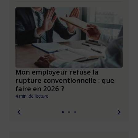
de
Mon employeur refuse la
Réus
rupture conventionnelle : que
conv
faire en 2026 ?
pièg
4 min. de lecture
4 min. 