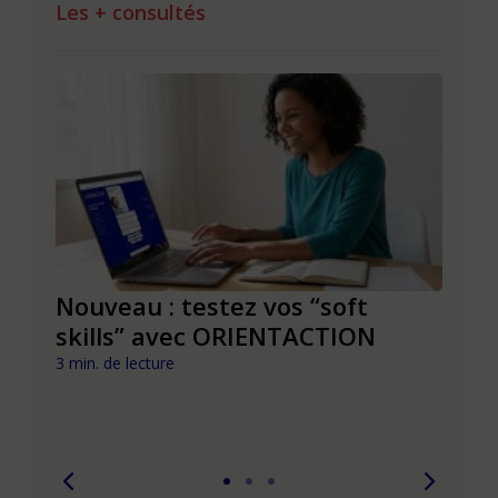
Les + consultés
le à
Nouveau : testez vos “soft
Se r
t que
skills” avec ORIENTACTION
burn
com
3 min. de lecture
peut
6 min. 