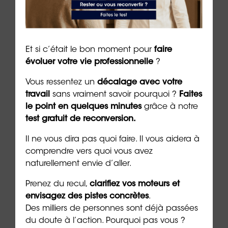
poser les bases d’une cohésion renforcée.
La communication interne n’est pas seulement une
question d’outils, mais une question de vision et
Et si c’était le bon moment pour
faire
d’attention portée aux collaborateurs.
évoluer votre vie professionnelle
?
Vous ressentez un
décalage avec votre
Avec des stratégies claires, des pratiques
travail
sans vraiment savoir pourquoi ?
Faites
participatives et des dispositifs innovants comme
le point en quelques minutes
grâce à notre
ceux d’
ORIENTACTION
, les entreprises peuvent
test gratuit de reconversion.
faire de cette rentrée un tremplin pour
l’engagement, la confiance et la performance
Il ne vous dira pas quoi faire. Il vous aidera à
collective.
comprendre vers quoi vous avez
naturellement envie d’aller.
Auteur
:
Dr Emeric Lebreton
, docteur en
psychologie, écrivain et PDG du groupe
Prenez du recul,
clarifiez vos moteurs et
ORIENTACTION (07/09/2025)
envisagez des pistes concrètes
.
Des milliers de personnes sont déjà passées
***
du doute à l’action. Pourquoi pas vous ?