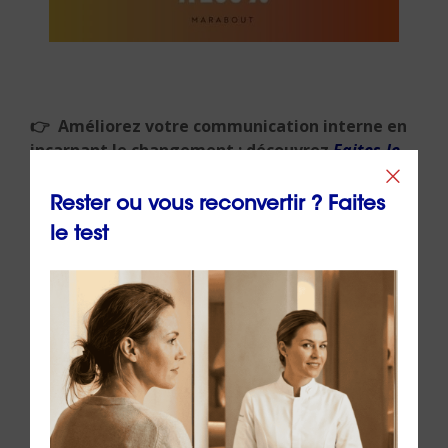
👉 Améliorez votre communication interne en
incarnant le changement : découvrez
Faites-le
maintenant !
du Dr. Emeric Lebreton
Rester ou vous reconvertir ? Faites
le test
Conclusion — Une rentrée
à transformer en
opportunité
La rentrée 2025 offre aux entreprises un moment
charnière : celui de relancer leurs équipes et de