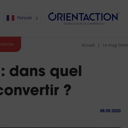
Français
Accueil
Le mag Orien
ntacter
s
 dans quel
s
onvertir ?
08.09.2020