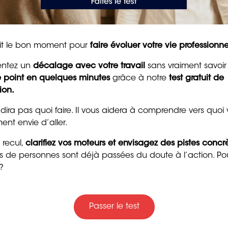
 mettant en évidence la qualité d’écoute des
nsi vous orienter vers le métier d’organisateur de
entiel, de moniteur d’auto-école… En fonction de ce
lièrement prendre soin d’autrui, vous pourriez
tait le bon moment pour
faire évoluer votre vie professionne
alon de beauté ou de massage…
entez un
décalage avec votre travail
sans vraiment savoir
le point en quelques minutes
grâce à notre
test gratuit de
ion.
e commerce, vous
Trente messages drôle
 dira pas quoi faire. Il vous aidera à comprendre vers quoi
gentils pour souhaiter
ent envie d’aller.
nseignement
bon anniversaire
 recul,
clarifiez vos moteurs et envisagez des pistes concr
4 min. de lecture
ers de personnes sont déjà passées du doute à l’action. Po
?
 de connaissances, d’un savoir-être ou d’un savoir-faire
 individuelle ou coaching). Si cette mission se révèle
ntation professionnelle sont nombreuses : enseignant
el, formateur gestion du stress, formateur gestion des
Passer le test