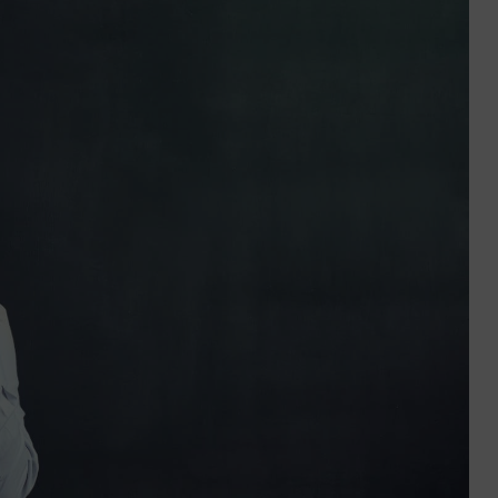
ctez-
Trouver
us
une
agence
sous 24h
Réussir sa reconversio
Guyane
9 min. de lecture