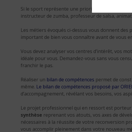
Si le sport représente une priorité dans votre vie, 
instructeur de zumba, professeur de salsa, animat
Les métiers évoqués ci-dessus vous donnent des pis
important de bien vous connaître avant de vous e
Vous devez analyser vos centres d’intérêt, vos mot
idéale pour vous. Demandez-vous sans vous censur
franchir le pas.
Réaliser un
bilan de compétences
permet de constr
même.
Le bilan de compétences proposé par OR
d’accompagnement, révélant vos besoins, vos aspir
Le projet professionnel qui en ressort est porteur 
synthèse
reprenant vos atouts, vos axes de dével
nécessaires à la réussite de votre reconversion pr
vous accomplir pleinement dans votre nouveau mét