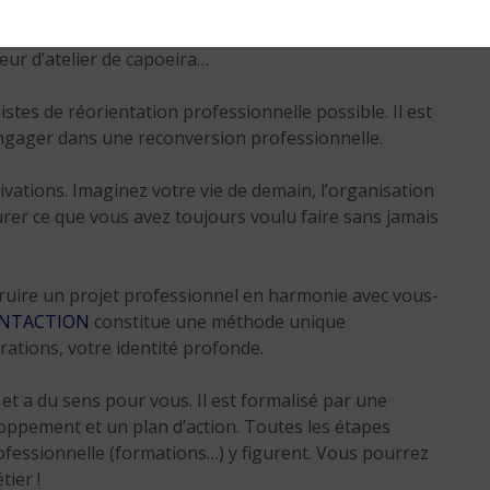
ce domaine sera bien sûr privilégié : coach sportif,
eur d’atelier de capoeira…
tes de réorientation professionnelle possible. Il est
ngager dans une reconversion professionnelle.
ivations. Imaginez votre vie de demain, l’organisation
er ce que vous avez toujours voulu faire sans jamais
uire un projet professionnel en harmonie avec vous-
IENTACTION
constitue une méthode unique
ations, votre identité profonde.
et a du sens pour vous. Il est formalisé par une
oppement et un plan d’action. Toutes les étapes
ofessionnelle (formations…) y figurent. Vous pourrez
ier !