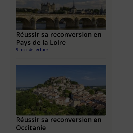
n en
Réussir sa reconversion en
Réussir 
Pays de la Loire
Mayott
9 min. de lecture
9 min. de lect
n en
Réussir sa reconversion en
Réussir 
Occitanie
La Réun