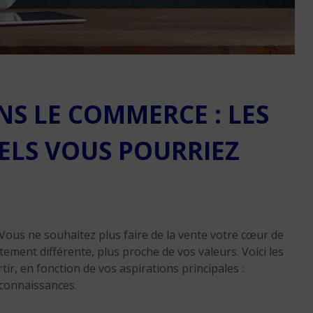
Réussir sa reconversio
Martinique
NS LE COMMERCE : LES
9 min. de lecture
ELS VOUS POURRIEZ
 Vous ne souhaitez plus faire de la vente votre cœur de
ment différente, plus proche de vos valeurs. Voici les
ir, en fonction de vos aspirations principales :
Réussir sa reconversio
connaissances.
Guadeloupe