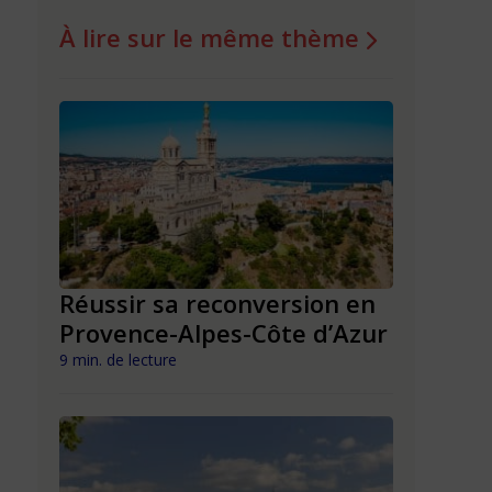
À lire sur le même thème
n en
Réussir sa reconversion en
Réussir 
Provence-Alpes-Côte d’Azur
Nouvell
9 min. de lecture
9 min. de lect