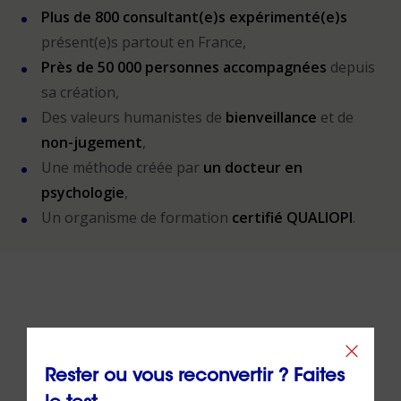
Plus de 800 consultant(e)s expérimenté(e)s
présent(e)s partout en France,
Près de 50 000 personnes accompagnées
depuis
sa création,
Des valeurs humanistes de
bienveillance
et de
non-jugement
,
Une méthode créée par
un docteur en
psychologie
,
Un organisme de formation
certifié QUALIOPI
.
À lire sur le même thème
Rester ou vous reconvertir ? Faites