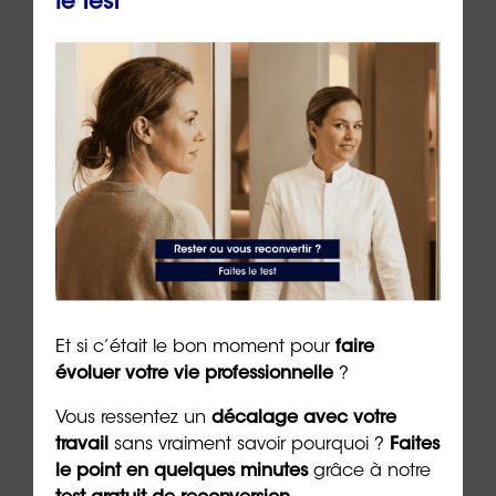
le test
ue
Retrouver la joie après un burn-
La j
out : un chemin possible
cult
4 min. de lecture
3 min. 
Et si c’était le bon moment pour
faire
évoluer votre vie professionnelle
?
Vous ressentez un
décalage avec votre
travail
sans vraiment savoir pourquoi ?
Faites
Les + consultés
le point en quelques minutes
grâce à notre