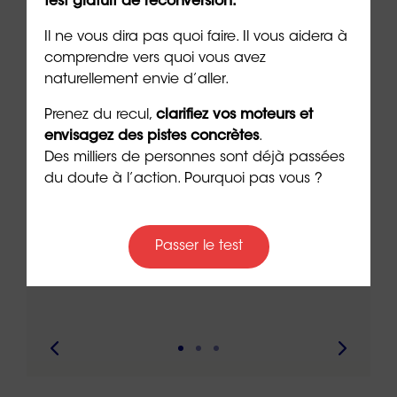
test gratuit de reconversion.
Il ne vous dira pas quoi faire. Il vous aidera à
comprendre vers quoi vous avez
naturellement envie d’aller.
Prenez du recul,
clarifiez vos moteurs et
envisagez des pistes concrètes
.
Des milliers de personnes sont déjà passées
du doute à l’action. Pourquoi pas vous ?
le à
Nouveau : testez vos “soft
Se r
t que
skills” avec ORIENTACTION
burn
Passer le test
com
3 min. de lecture
peut
6 min. 