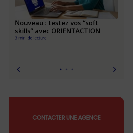
le à
Nouveau : testez vos “soft
Se r
t que
skills” avec ORIENTACTION
burn
com
3 min. de lecture
peut
6 min. 
CONTACTER UNE AGENCE