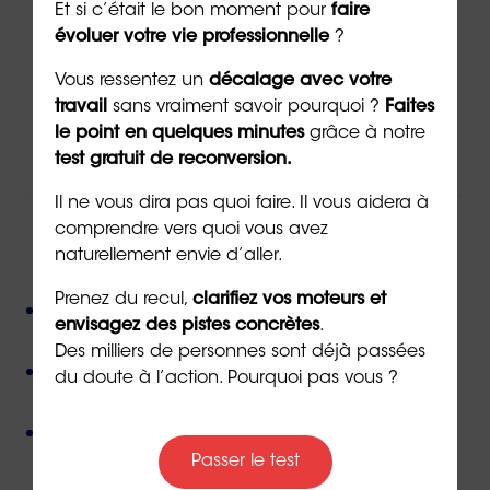
Et si c’était le bon moment pour
faire
évoluer votre vie professionnelle
?
Via
le formulaire de contact
en ligne
Vous ressentez un
décalage avec votre
travail
sans vraiment savoir pourquoi ?
Faites
Par téléphone au
02 43 72 25 88
le point en quelques minutes
grâce à notre
Ou par email à l’adresse
info@orientaction.com
test gratuit de reconversion.
Il ne vous dira pas quoi faire. Il vous aidera à
comprendre vers quoi vous avez
ORIENTACTION c'est :
naturellement envie d’aller.
Prenez du recul,
clarifiez vos moteurs et
Plus de 800 consultant(e)s expérimenté(e)s
envisagez des pistes concrètes
.
présent(e)s partout en France,
Des milliers de personnes sont déjà passées
Près de 50 000 personnes accompagnées
depuis
du doute à l’action. Pourquoi pas vous ?
sa création,
Des valeurs humanistes de
bienveillance
et de
non-jugement
,
Passer le test