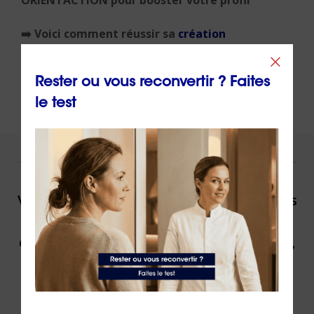
ORIENTACTION pour booster votre profil
➡️
Voici comment réussir sa
création
d’entreprise
avec ORIENTACTION
Rester ou vous reconvertir ? Faites
le test
NOUS VOUS ACCOMPAGNONS !
Vous souhaitez être accompagné(e) dans
votre reconversion ou dans votre
évolution professionnelle par un expert,
contactez ORIENTACTION.
Contacter un(e) conseiller(ère)