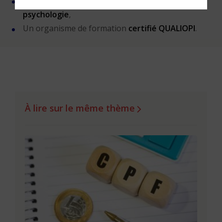
Une méthode créée par
un docteur en
psychologie
,
Un organisme de formation
certifié QUALIOPI
.
À lire sur le même thème