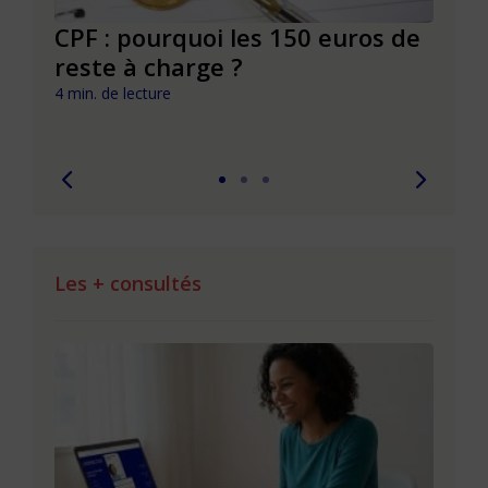
CPF : pourquoi les 150 euros de
Dépr
ie
reste à charge ?
et s
pouv
4 min. de lecture
7 min. 
Les + consultés