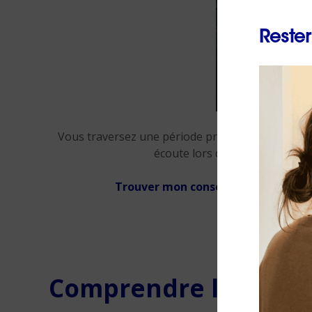
Rester
Vous traversez une période professionnelle diffi
écoute lors d’un premier rend
Trouver mon conseiller / Demander
Comprendre le burn-