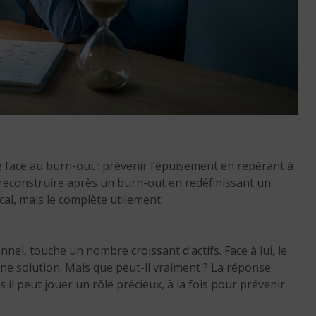
Réussir sa reconversio
Martinique
 face au burn-out : prévenir l’épuisement en repérant à
9 min. de lecture
e reconstruire après un burn-out en redéfinissant un
cal, mais le complète utilement.
l, touche un nombre croissant d’actifs. Face à lui, le
e solution. Mais que peut-il vraiment ? La réponse
s il peut jouer un rôle précieux, à la fois pour prévenir