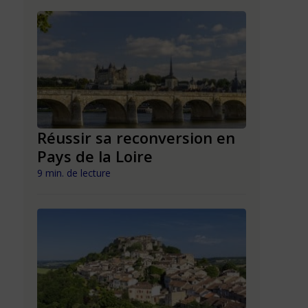
n en
Réussir sa reconversion en
Réussir 
Pays de la Loire
Mayott
9 min. de lecture
9 min. de lect