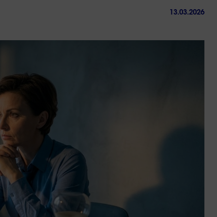
13.03.2026
ctez-
Trouver
us
une
agence
sous 24h
Réussir sa reconversio
Guyane
9 min. de lecture