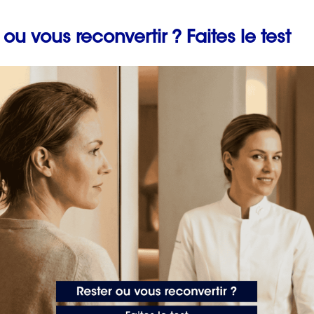
 ou vous reconvertir ? Faites le test
Prévenir les maladies
professionnelles en fai
un bilan de compétenc
avec ORIENTACTION
2 min. de lecture
cile et souhaitez y voir plus clair ? ORIENTACTION vous
ez-vous gratuit et sans engagement.
 un rendez-vous gratuit
• 02 43 72 25 88
out
50 messages
d’encouragement puis