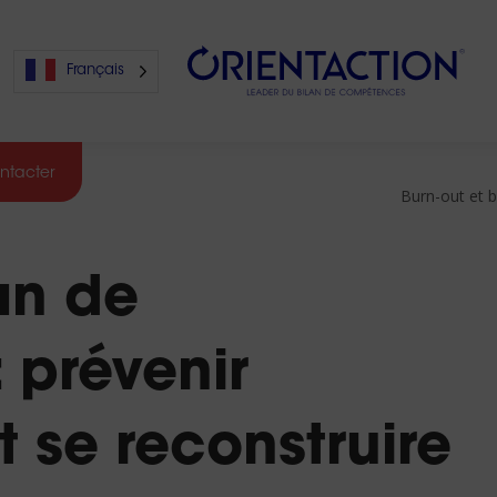
Français
ntacter
Burn-out et b
s
an de
s
 prévenir
t se reconstruire