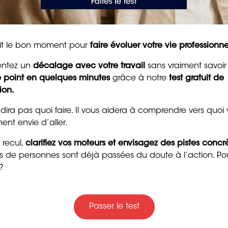
pour raviver la motivat
ique, émotionnel et mental – lié au travail. Il s’installe
et la confiance
investies, jusqu’à un effondrement. Il relève des
8 min. de lecture
nse médicale. Mais une fois la phase aiguë prise en
tait le bon moment pour
faire évoluer votre vie professionne
 éviter que cela ne recommence ? C’est là que le bilan
entez un
décalage avec votre travail
sans vraiment savoir
le point en quelques minutes
grâce à notre
test gratuit de
ion.
 l’épuisement
 dira pas quoi faire. Il vous aidera à comprendre vers quoi
ent envie d’aller.
 recul,
clarifiez vos moteurs et envisagez des pistes concr
Trente messages drôle
. Il est précédé de signaux : perte de sens, fatigue
ers de personnes sont déjà passées du doute à l’action. Po
ent, ces signaux sont ignorés jusqu’à la rupture. Faire
gentils pour souhaiter
?
ndre du recul avant le point de non-retour : comprendre
bon anniversaire
n poste et ses valeurs, et envisager une évolution ou
4 min. de lecture
r l’épuisement.
Passer le test