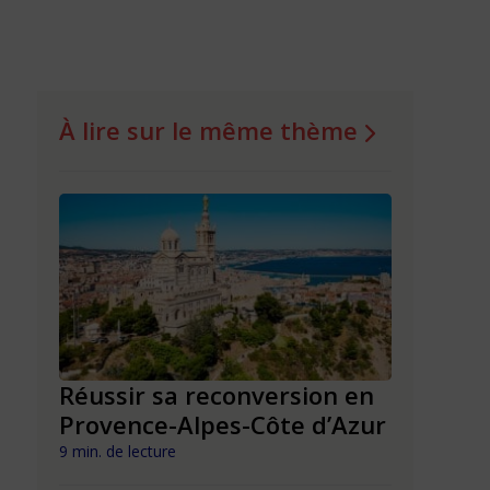
À lire sur le même thème
n en
Réussir sa reconversion en
Réussir 
Provence-Alpes-Côte d’Azur
Nouvell
9 min. de lecture
9 min. de lect